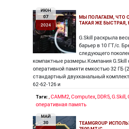
систему и продлевает срок службы бат
ИЮН
07
МЫ ПОЛАГАЕМ, ЧТО О
ТАКАЯ ЖЕ БЫСТРАЯ, 
2024
Совместимость и будущее
G.Skill раскрыла ве
DDR5
совместима с предыдущими по
барьер в 10 ГТ/с. 
Однако, чтобы полностью оценить все
следующего поколе
плата
и
процессор
. Со временем DDR5
компактные размеры.Компания G.Skil
оперативной памяти емкостью 32 ГБ (2
стандартный двухканальный комплект D
Заключение
62-62-126 и
DDR5
— это шаг вперед в мире
операт
производительность и эффективное уп
,
CAMM2
,
Computex
,
DDR5
,
G.Skill
,
Тэги:
становятся еще быстрее и мощнее. Э
оперативная память
вычислительных систем, способствую
МАЙ
30
TEAMGROUP ИСПОЛЬ
7500 МТ/С