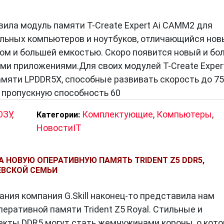
ила модуль памяти T-Create Expert Ai CAMM2 для
льных компьютеров и ноутбуков, отличающийся но
м и большей емкостью. Скоро появится новый и бо
и приложениями.Для своих модулей T-Create Expert
мяти LPDDR5X, способные развивать скорость до 7
 пропускную способность 60
ОЗУ
,
Комплектующие
,
Компьютеры
,
Категории:
НовостиIT
А НОВУЮ ОПЕРАТИВНУЮ ПАМЯТЬ TRIDENT Z5 DDR5,
ВСКОЙ СЕМЬИ
ния компания G.Skill наконец-то представила нам
еративной памяти Trident Z5 Royal. Стильные и
екты DDR5 могут стать жемчужинами короны, о кот