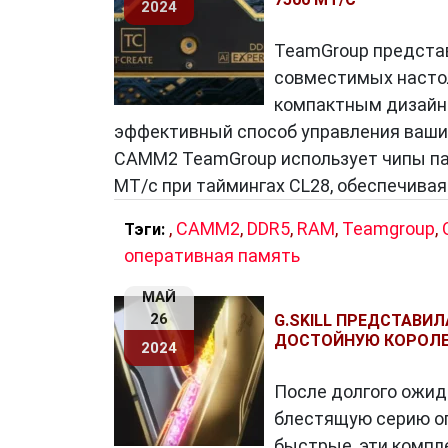
2024
TeamGroup представ
совместимых насто
компактным дизайно
эффективный способ управления вашим
CAMM2 TeamGroup использует чипы па
MT/с при таймингах CL28, обеспечивая
,
CAMM2
,
DDR5
,
RAM
,
Teamgroup
,
Тэги:
оперативная память
МАЙ
26
G.SKILL ПРЕДСТАВИЛ
ДОСТОЙНУЮ КОРОЛЕ
2024
После долгого ожида
блестящую серию оп
быстрые, эти компл