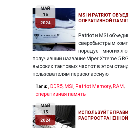
МАЙ
15
MSI И PATRIOT ОБЪ
ОПЕРАТИВНОЙ ПАМЯТ
2024
Patriot и MSI объед
сверхбыстрым компл
порадует многих лю
получивший название Viper Xtreme 5 R
высоких тактовых частот в этом стан
пользователям первоклассную
,
DDR5
,
MSI
,
Patriot Memory
,
RAM
,
Тэги:
оперативная память
МАЙ
15
ИСПОЛЬЗУЙТЕ ПРАВ
РАСПРОСТРАНЕННОЙ
2024