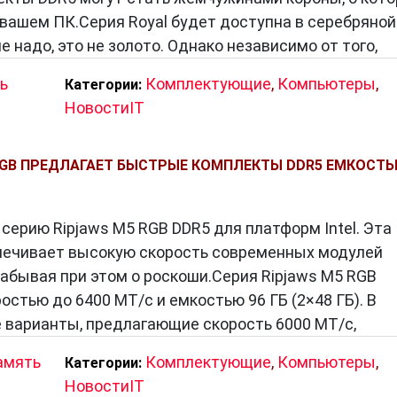
 вашем ПК.Серия Royal будет доступна в серебряной
е надо, это не золото. Однако независимо от того,
ь
Комплектующие
,
Компьютеры
,
Категории:
НовостиIT
5 RGB ПРЕДЛАГАЕТ БЫСТРЫЕ КОМПЛЕКТЫ DDR5 ЕМКОСТ
а серию Ripjaws M5 RGB DDR5 для платформ Intel. Эта
печивает высокую скорость современных модулей
забывая при этом о роскоши.Серия Ripjaws M5 RGB
остью до 6400 МТ/с и емкостью 96 ГБ (2×48 ГБ). В
 варианты, предлагающие скорость 6000 МТ/с,
амять
Комплектующие
,
Компьютеры
,
Категории:
НовостиIT