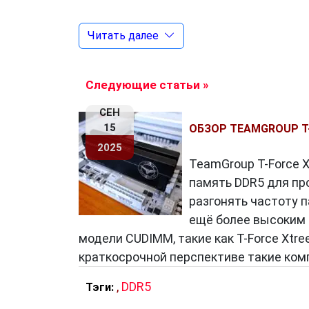
Читать далее
Особенности DDR5
DDR5
обладает множеством нововведе
данных, улучшенную энергоэффективно
Следующие статьи »
большую производительность при мень
СЕН
15
ОБЗОР TEAMGROUP T-
2025
Преимущества DDR5
TeamGroup T-Force 
память DDR5 для про
Одним из ключевых преимуществ
DD
разгонять частоту 
ГБ/с, что делает его идеальным выбо
ещё более высоким 
видеообработки. Это также повышает
модели CUDIMM, такие как T-Force Xtre
краткосрочной перспективе такие ко
Эффективное управление энергие
,
DDR5
Тэги:
DDR5
предлагает более точное управл