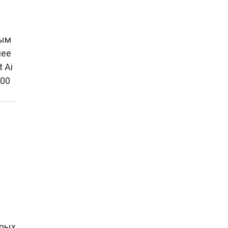
вым
лее
 Ai
500
орых