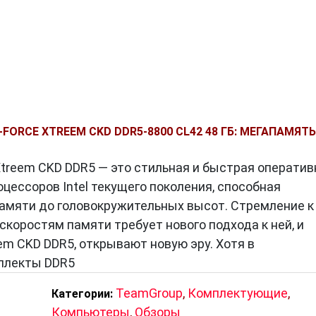
ний, включая более высокие скорости передачи
сть и увеличенную ёмкость. Это позволяет получи
шем потреблении энергии.
FORCE XTREEM CKD DDR5-8800 CL42 48 ГБ: МЕГАПАМЯТЬ
Xtreem CKD DDR5 — это стильная и быстрая оператив
цессоров Intel текущего поколения, способная
R5
является увеличение пропускной способности до 
памяти до головокружительных высот. Стремление к
ром для геймеров и профессионалов в области
скоростям памяти требует нового подхода к ней, и
 отзывчивость системы в повседневных задачах.
em CKD DDR5, открывают новую эру. Хотя в
мплекты DDR5
й
TeamGroup
,
Комплектующие
,
Категории:
ение энергопотреблением, что сокращает нагрузку 
Компьютеры
,
Обзоры