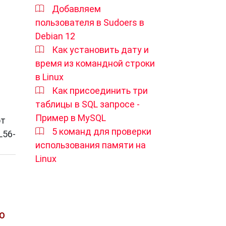
Добавляем
пользователя в Sudoers в
Debian 12
Как установить дату и
время из командной строки
в Linux
ая
Как присоединить три
таблицы в SQL запросе -
Пример в MySQL
от
5 команд для проверки
L56-
использования памяти на
Linux
О