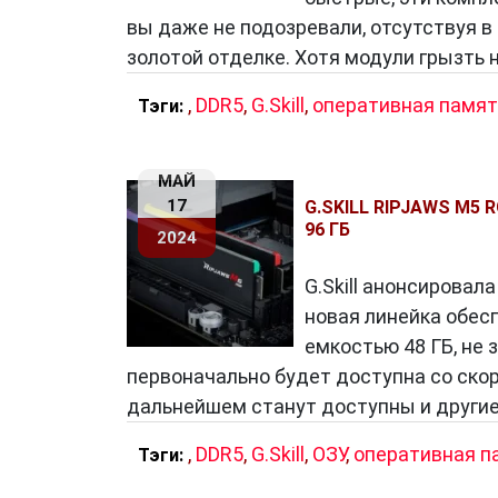
вы даже не подозревали, отсутствуя в
золотой отделке. Хотя модули грызть н
,
DDR5
,
G.Skill
,
оперативная памят
Тэги:
МАЙ
17
G.SKILL RIPJAWS M
96 ГБ
2024
G.Skill анонсировал
новая линейка обес
емкостью 48 ГБ, не 
первоначально будет доступна со скор
дальнейшем станут доступны и другие
,
DDR5
,
G.Skill
,
ОЗУ
,
оперативная п
Тэги: