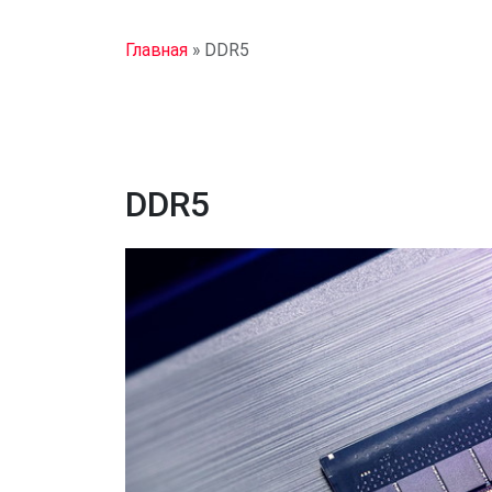
Главная
»
DDR5
DDR5