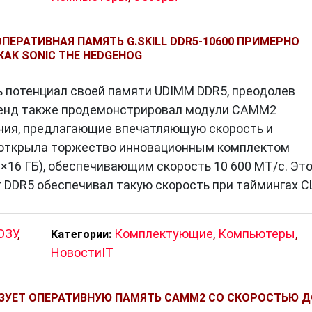
ареи в ноутбуках и мобильных устройствах.
ПЕРАТИВНАЯ ПАМЯТЬ G.SKILL DDR5-10600 ПРИМЕРНО
КАК SONIC THE HEDGEHOG
сь потенциал своей памяти UDIMM DDR5, преодолев
колениями
DDR
, что облегчает обновление системы.
Бренд также продемонстрировал модули CAMM2
 преимущества DDR5, понадобится новая
материнск
ния, предлагающие впечатляющую скорость и
 станет стандартом для большинства компьютеров.
l открыла торжество инновационным комплектом
×16 ГБ), обеспечивающим скорость 10 600 МТ/с. Эт
DR5 обеспечивал такую ​​скорость при таймингах C
ивной памяти
, обеспечивая выдающуюся
равление энергией. С ее появлением компьютеры
ОЗУ
,
Комплектующие
,
Компьютеры
,
Категории:
то неотъемлемый элемент современных
НовостиIT
щий развитию технологий.
ЗУЕТ ОПЕРАТИВНУЮ ПАМЯТЬ CAMM2 СО СКОРОСТЬЮ Д