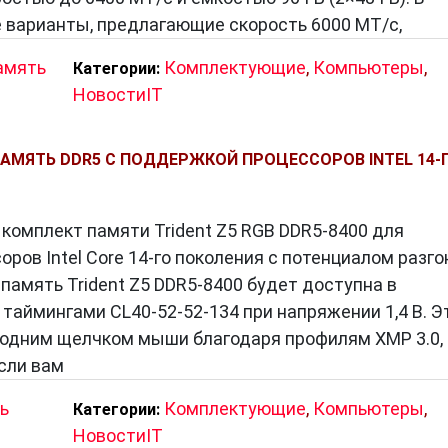
 варианты, предлагающие скорость 6000 МТ/с,
амять
Комплектующие
,
Компьютеры
,
Категории:
НовостиIT
ПАМЯТЬ DDR5 С ПОДДЕРЖКОЙ ПРОЦЕССОРОВ INTEL 14-
а комплект памяти Trident Z5 RGB DDR5-8400 для
ров Intel Core 14-го поколения с потенциалом разго
память Trident Z5 DDR5-8400 будет доступна в
 таймингами CL40-52-52-134 при напряжении 1,4 В. Э
 одним щелчком мыши благодаря профилям XMP 3.0,
сли вам
ь
Комплектующие
,
Компьютеры
,
Категории:
НовостиIT