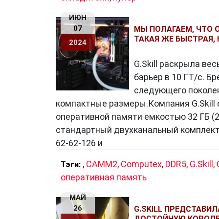
покрытие для всех случаев.
SSD-накопители
: Компания произво
ИЮН
07
быстрый доступ к данным и улучшаю
МЫ ПОЛАГАЕМ, ЧТО О
ТАКАЯ ЖЕ БЫСТРАЯ, 
как для геймеров, так и для профес
2024
Клавиатуры и мыши
: G.Skill выпус
G.Skill раскрыла ве
мыши с современными функциями, та
барьер в 10 ГТ/с. 
подсветка.
следующего поколе
Аксессуары и комплектующие
: Ком
компактные размеры.Компания G.Skil
аксессуаров и комплектующих, включ
оперативной памяти емкостью 32 ГБ (2
позволяет пользователям настраива
стандартный двухканальный комплект D
62-62-126 и
Заключение
,
CAMM2
,
Computex
,
DDR5
,
G.Skill
,
Тэги:
Компания G.Skill
остается одним из 
оперативная память
своей постоянной деятельности в обла
МАЙ
богатой историей успеха и разнообраз
26
G.SKILL ПРЕДСТАВИЛ
радовать пользователей ПК высокока
ДОСТОЙНУЮ КОРОЛЕ