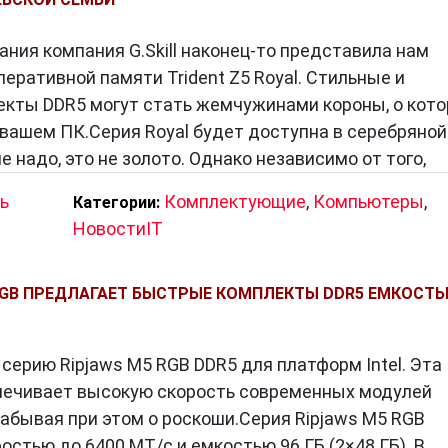
ается приоритетным выбором для многих геймеров и
ру.
ния компания G.Skill наконец-то представила нам
еративной памяти Trident Z5 Royal. Стильные и
екты DDR5 могут стать жемчужинами короны, о кот
 вашем ПК.Серия Royal будет доступна в серебряной
е надо, это не золото. Однако независимо от того,
ь
Комплектующие
,
Компьютеры
,
Категории:
НовостиIT
5 RGB ПРЕДЛАГАЕТ БЫСТРЫЕ КОМПЛЕКТЫ DDR5 ЕМКОСТ
а серию Ripjaws M5 RGB DDR5 для платформ Intel. Эта
печивает высокую скорость современных модулей
забывая при этом о роскоши.Серия Ripjaws M5 RGB
остью до 6400 МТ/с и емкостью 96 ГБ (2×48 ГБ). В