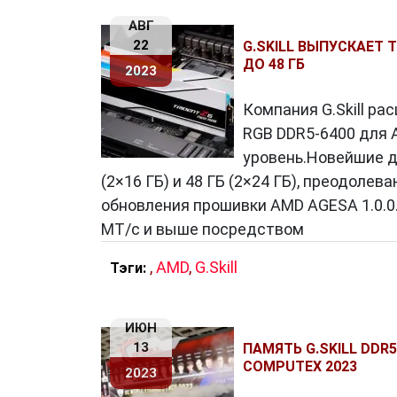
АВГ
22
G.SKILL ВЫПУСКАЕТ 
ДО 48 ГБ
2023
Компания G.Skill ра
RGB DDR5-6400 для 
уровень.Новейшие д
(2×16 ГБ) и 48 ГБ (2×24 ГБ), преодоле
обновления прошивки AMD AGESA 1.0.0
МТ/с и выше посредством
,
AMD
,
G.Skill
Тэги:
ИЮН
13
ПАМЯТЬ G.SKILL DDR
COMPUTEX 2023
2023