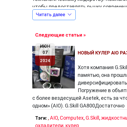
чтобы предоставлять рынку современны
была одним из первых производителей
Читать далее
что позволило пользователям ПК полу
памяти.
Следующие статьи »
Еще одним значимым достижением
G
ИЮН
которая представляет собой комбина
07
НОВЫЙ КУЛЕР AIO РА
подсветки RGB. Эти продукты быстро 
2024
позволяя им настраивать внешний ви
Хотя компания G.Sk
производительность.
памятью, она прошла
диверсифицировать 
Погружение в объяти
Ключевые продукты компании G.S
с более вездесущей Asetek, есть за чт
одном» (AIO). G.Skill GA800Достаточно
Оперативная память
: G.Skill предл
различных потребностей. От быстрой
,
AIO
,
Computex
,
G.Skill
,
жидкостн
Тэги:
экстремально производительной памя
охладители
,
кулер