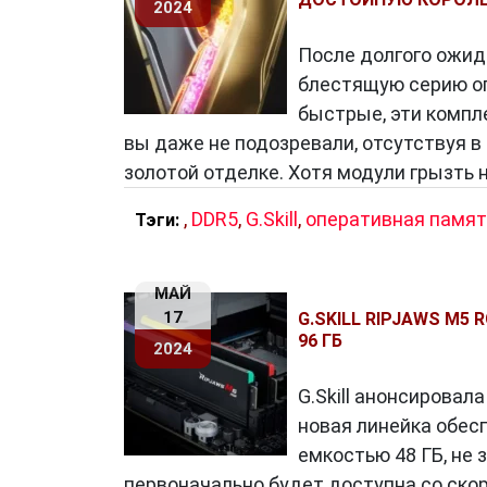
2024
Неудивительно, что эта компания ост
энтузиастов компьютеров по всему ми
После долгого ожида
блестящую серию оп
быстрые, эти компл
вы даже не подозревали, отсутствуя в
золотой отделке. Хотя модули грызть н
,
DDR5
,
G.Skill
,
оперативная памят
Тэги:
МАЙ
17
G.SKILL RIPJAWS M
96 ГБ
2024
G.Skill анонсировал
новая линейка обес
емкостью 48 ГБ, не 
первоначально будет доступна со скор