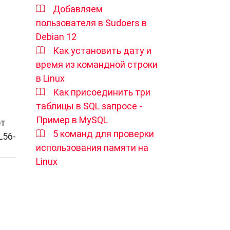
Добавляем
ют
пользователя в Sudoers в
т
Debian 12
Как установить дату и
время из командной строки
в Linux
Как присоединить три
таблицы в SQL запросе -
Пример в MySQL
от
5 команд для проверки
L56-
использования памяти на
Linux
ря