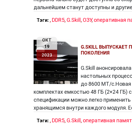
дальнейшем станут доступны и другие
,
DDR5
,
G.Skill
,
ОЗУ
,
оперативная п
Тэги:
ОКТ
19
G.SKILL ВЫПУСКАЕТ 
ПОКОЛЕНИЯ
2023
G.Skill анонсировал
настольных процессо
до 8600 МТ/с.Новая 
комплектах емкостью 48 ГБ (2×24 ГБ) с
спецификации можно легко применить
хранящимся внутри каждого модуля. Е
,
DDR5
,
G.Skill
,
оперативная памят
Тэги: