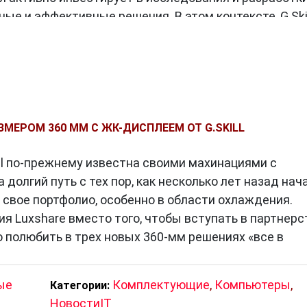
е и эффективные решения. В этом контексте, G.Skil
, представивших оперативную память DDR4 на рынке
чить доступ к более быстрой и энергоэффективной
.Skill
было создание серии продуктов Trident Z RGB,
цию высокой производительности и впечатляющей
ЗМЕРОМ 360 ММ С ЖК-ДИСПЛЕЕМ ОТ G.SKILL
стали популярными среди геймеров и энтузиастов,
д своих систем и одновременно получать выдающую
ill по-прежнему известна своими махинациями с
 долгий путь с тех пор, как несколько лет назад нач
свое портфолио, особенно в области охлаждения.
я Luxshare вместо того, чтобы вступать в партнерс
kill
о полюбить в трех новых 360-мм решениях «все в
агает широкий выбор модулей оперативной памяти дл
 и недорогой памяти для офисных задач до
ые
Комплектующие
,
Компьютеры
,
Категории:
ти для геймеров и профессионалов, G.Skill имеет
НовостиIT