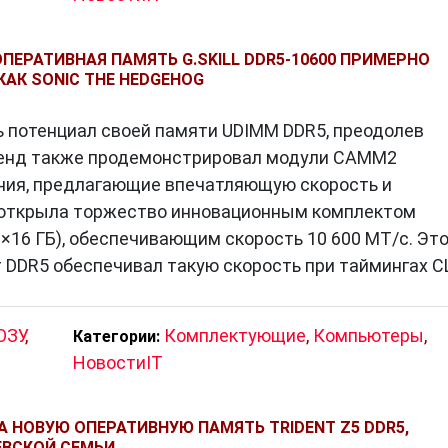
дит надежные SSD-накопители, которые обеспечива
т производительность ПК. Эти накопители подходя
ПЕРАТИВНАЯ ПАМЯТЬ G.SKILL DDR5-10600 ПРИМЕРНО
КАК SONIC THE HEDGEHOG
сиональных пользователей.
кает высококачественные геймерские клавиатуры и
сь потенциал своей памяти UDIMM DDR5, преодолев
кими как механические клавиши и настраиваемая
Бренд также продемонстрировал модули CAMM2
ния, предлагающие впечатляющую скорость и
пания также предоставляет широкий выбор
l открыла торжество инновационным комплектом
ая охлаждение для процессоров и корпусов, что
×16 ГБ), обеспечивающим скорость 10 600 МТ/с. Эт
ть свои ПК до мельчайших деталей.
DR5 обеспечивал такую ​​скорость при таймингах C
ОЗУ
,
Комплектующие
,
Компьютеры
,
Категории:
лидеров в мире компьютерных компонентов благода
НовостиIT
сти инноваций и технологическому лидерству. С
ным ассортиментом продукции, G.Skill продолжает
А НОВУЮ ОПЕРАТИВНУЮ ПАМЯТЬ TRIDENT Z5 DDR5,
чественными и производительными компонентами.
ВСКОЙ СЕМЬИ