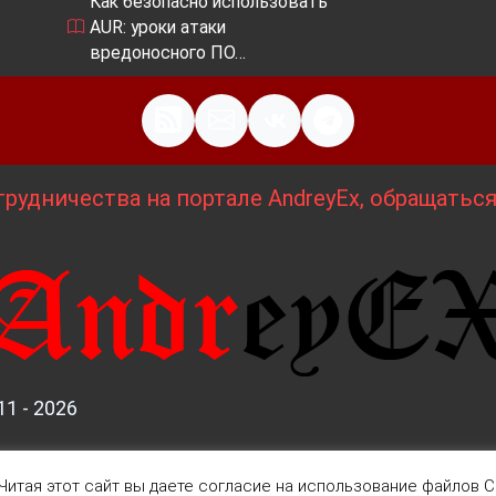
Как безопасно использовать
AUR: уроки атаки
вредоносного ПО…
рудничества на портале AndreyEx, обращатьс
11 - 2026
Читая этот сайт вы даете согласие на использование файлов Co