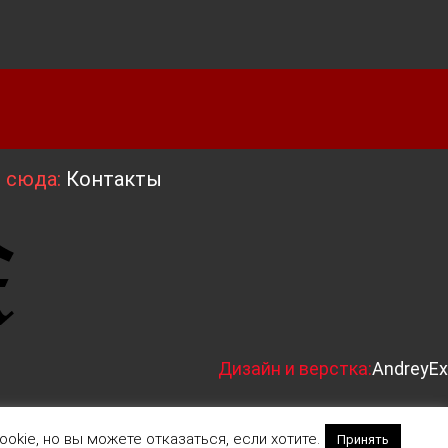
я сюда:
Контакты
Д
изайн и верстка:
AndreyEx
okie, но вы можете отказаться, если хотите.
Принять