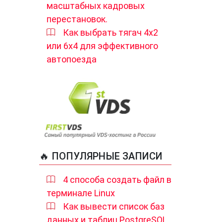
масштабных кадровых
перестановок.
Как выбрать тягач 4х2
или 6х4 для эффективного
автопоезда
🔥 ПОПУЛЯРНЫЕ ЗАПИСИ
4 способа создать файл в
терминале Linux
Как вывести список баз
данных и таблиц PostgreSQL