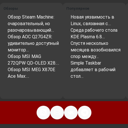
Обзоры
Популярное
Обзор Steam Machine:
Новая уязвимость в
очаровательный, но
Linux, связанная с…
разочаровывающий…
Среда рабочего стола
Обзор AOC Q27G4ZR:
KDE Plasma 6.8…
удивительно доступный
Спустя несколько
монитор…
месяцев возобновился
Обзор MSI MAG
спор между…
272QPW QD-OLED X28:…
Simple Taskbar
Обзор MSI MEG X870E
добавляет в рабочий
Ace Max:…
стол…