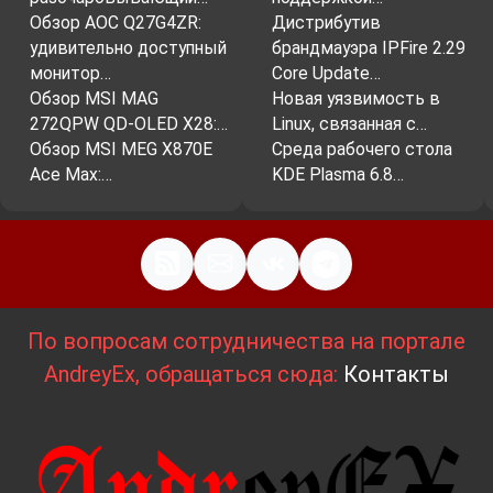
Обзор AOC Q27G4ZR:
Дистрибутив
удивительно доступный
брандмауэра IPFire 2.29
монитор…
Core Update…
Обзор MSI MAG
Новая уязвимость в
272QPW QD-OLED X28:…
Linux, связанная с…
Обзор MSI MEG X870E
Среда рабочего стола
Ace Max:…
KDE Plasma 6.8…
По вопросам сотрудничества на портале
AndreyEx, обращаться сюда:
Контакты