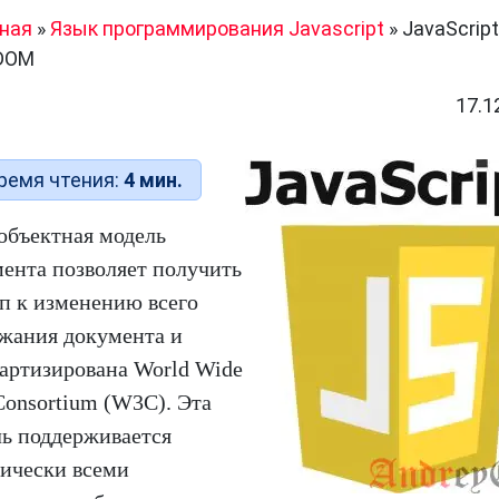
ная
»
Язык программирования Javascript
»
JavaScrip
DOM
17.1
ремя чтения:
4 мин.
объектная модель
ента позволяет получить
п к изменению всего
жания документа и
артизирована World Wide
onsortium (W3C). Эта
ь поддерживается
ически всеми