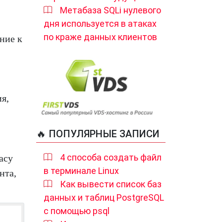
Метабаза SQLi нулевого
дня используется в атаках
по краже данных клиентов
ние к
я,
🔥 ПОПУЛЯРНЫЕ ЗАПИСИ
4 способа создать файл
acy
в терминале Linux
нта,
Как вывести список баз
данных и таблиц PostgreSQL
с помощью psql