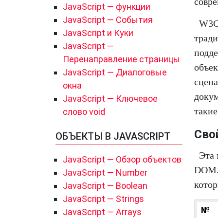
совр
JavaScript — функции
JavaScript — События
W3C
JavaScript и Куки
тради
JavaScript —
подде
Перенаправление страницы
объек
JavaScript — Диалоговые
сцена
окна
докум
JavaScript — Ключевое
такие
слово void
Сво
ОБЪЕКТЫ В JAVASCRIPT
Эта 
JavaScript — Обзор объектов
DOM. 
JavaScript — Number
кото
JavaScript — Boolean
JavaScript — Strings
№
JavaScript — Arrays