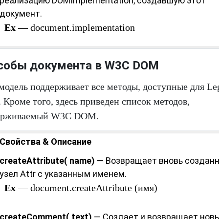
реализацию DOMImplementation, создавшую этот
документ.
Ex
— document.implementation
собы документа в W3C DOM
модель поддерживает все методы, доступные для Le
Кроме того, здесь приведен список методов,
ерживаемый W3C DOM.
Свойства & Описание
createAttribute( name)
— Возвращает вновь создан
узел Attr с указанным именем.
Ex
— document.createAttribute (имя)
createComment( text)
— Создает и возвращает нов