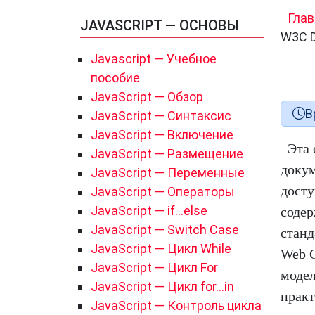
Глав
JAVASCRIPT — ОСНОВЫ
W3C 
Javascript — Учебное
пособие
JavaScript — Обзор
В
JavaScript — Синтаксис
JavaScript — Включение
Эта 
JavaScript — Размещение
докум
JavaScript — Переменные
досту
JavaScript — Операторы
JavaScript — if…else
содер
JavaScript — Switch Case
станд
JavaScript — Цикл While
Web C
JavaScript — Цикл For
модел
JavaScript — Цикл for…in
практ
JavaScript — Контроль цикла