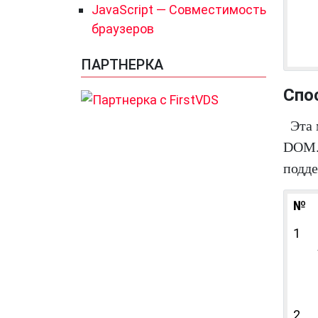
JavaScript — Совместимость
браузеров
ПАРТНЕРКА
Спо
Эта 
DOM. 
подд
№
1
2