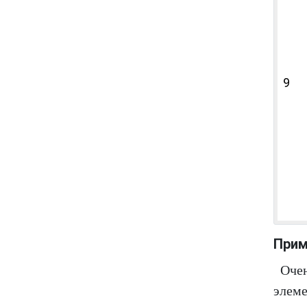
9
Прим
Очен
элем