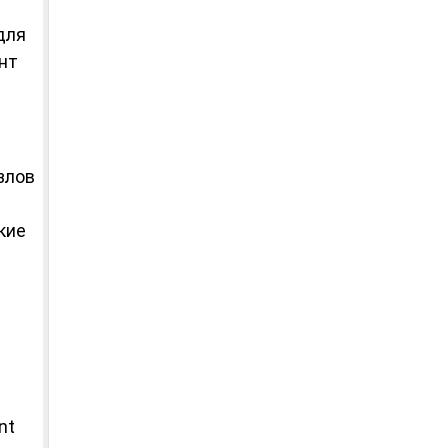
для
ент
злов
кие
nt