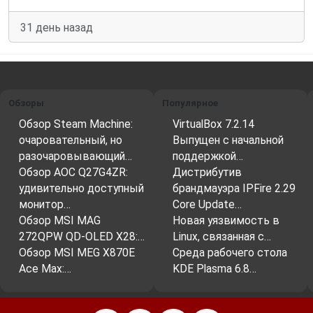
31 день назад
Обзоры
Популярное
Обзор Steam Machine:
VirtualBox 7.2.14
очаровательный, но
Выпущен с начальной
разочаровывающий…
поддержкой…
Обзор AOC Q27G4ZR:
Дистрибутив
удивительно доступный
брандмауэра IPFire 2.29
монитор…
Core Update…
Обзор MSI MAG
Новая уязвимость в
272QPW QD-OLED X28:…
Linux, связанная с…
Обзор MSI MEG X870E
Среда рабочего стола
Ace Max:…
KDE Plasma 6.8…