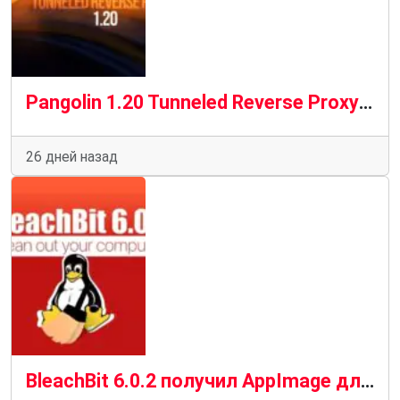
Pangolin 1.20 Tunneled Reverse Proxy: добавлена новая программа запуска ресурсов
26 дней назад
BleachBit 6.0.2 получил AppImage для Linux, новые возможности очистки и важные исправления безопасности