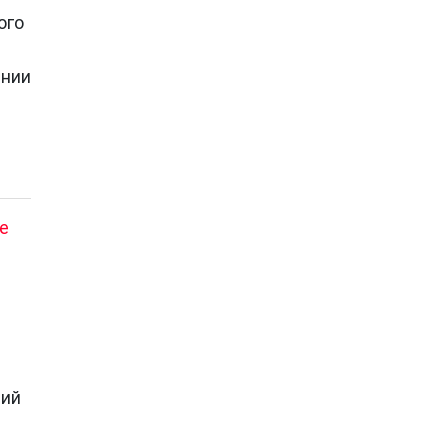
ого
ении
е
ний