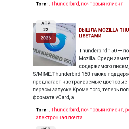
,
Thunderbird
,
почтовый клиент
Тэги:
АПР
22
ВЫШЛА MOZILLA THU
ЦВЕТАМИ
2026
Thunderbird 150 — 
Mozilla. Среди зам
содержимого писем
S/MIME.Thunderbird 150 также поддер
предлагает настраиваемые цветовые 
первом запуске.Кроме того, теперь по
формате vCard, а
,
Thunderbird
,
почтовый клиент
,
р
Тэги:
электронная почта