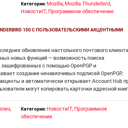
Mozilla
,
Mozilla Thunderbird
,
Категории:
НовостиIT
,
Программное обеспечение
NDERBIRD 150 С ПОЛЬЗОВАТЕЛЬСКИМИ АКЦЕНТНЫМИ
последнее обновление настольного почтового клиент
етных новых функций — возможность поиска
, зашифрованных с помощью OpenPGP и
живает создание ненавязчивых подписей OpenPGP,
акценты и автоматически открывает Account Hub п
льзователи могут копировать карточки адресной книг
елиз
,
НовостиIT
,
Программное
Категории:
обеспечение