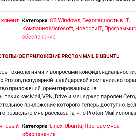
 клиент
OS Windows
,
Безопасность в IT
,
Категории:
Компания Microsoft
,
НовостиIT
,
Программно
обеспечение
СТОЛЬНОЕ ПРИЛОЖЕНИЕ PROTON MAIL В UBUNTU
есь технологиями и вопросами конфиденциальности, 
о Proton, популярной швейцарской компании, котора
во приложений, ориентированных на
 таких как Mail, VPN, Drive и менеджер паролей.Сег
астольное приложение которого теперь доступно. Ес
то позвольте мне рассказать, что Proton Mail исполь
чтовый
Linux
,
Ubuntu
,
Программное
Категории:
обеспечение