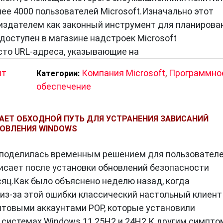
ее 4000 пользователей Microsoft.Изначально этот
издателем как законный инструмент для планирова
а доступен в магазине надстроек Microsoft
осто URL-адреса, указывающие на
нт
Компания Microsoft
,
Программно
Категории:
обеспечение
АЕТ ОБХОДНОЙ ПУТЬ ДЛЯ УСТРАНЕНИЯ ЗАВИСАНИЙ
НОВЛЕНИЯ WINDOWS
 поделилась временным решением для пользователей
висает после установки обновлений безопасности
сяц.Как было объяснено неделю назад, когда
 из-за этой ошибки классический настольный клиент
очтовыми аккаунтами POP, которые установили
 системах Windows 11 25H2 и 24H2.К другим симпт