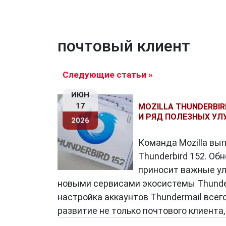
почтовый клиент
Следующие статьи »
ИЮН
17
MOZILLA THUNDERBI
И РЯД ПОЛЕЗНЫХ У
2026
Команда Mozilla вы
Thunderbird 152. Об
приносит важные ул
новыми сервисами экосистемы Thunde
настройка аккаунтов Thundermail всего
развитие не только почтового клиента