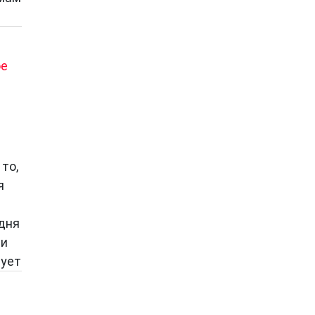
е
то,
я
одня
ли
зует