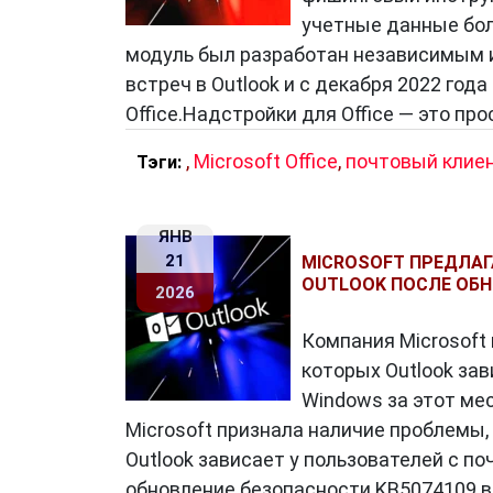
учетные данные бол
модуль был разработан независимым 
встреч в Outlook и с декабря 2022 год
Office.Надстройки для Office — это пр
,
Microsoft Office
,
почтовый клие
Тэги:
ЯНВ
21
MICROSOFT ПРЕДЛАГ
OUTLOOK ПОСЛЕ ОБ
2026
Компания Microsoft
которых Outlook за
Windows за этот ме
Microsoft признала наличие проблемы,
Outlook зависает у пользователей с п
обновление безопасности KB5074109 в