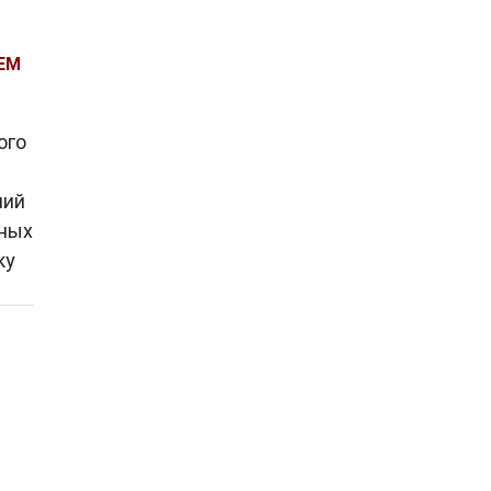
ЕМ
ого
ний
тных
ку