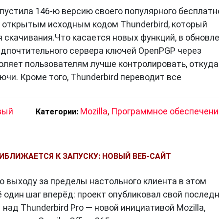
ыпустила 146-ю версию своего популярного бесплатн
с открытым исходным кодом Thunderbird, который
я скачивания.Что касается новых функций, в обновл
едпочтительного сервера ключей OpenPGP через
воляет пользователям лучше контролировать, откуда
ючи. Кроме того, Thunderbird переводит все
вый
Mozilla
,
Программное обеспечени
Категории:
РИБЛИЖАЕТСЯ К ЗАПУСКУ: НОВЫЙ ВЕБ-САЙТ
по выходу за пределы настольного клиента в этом
 один шаг вперёд: проект опубликовал свой послед
 над Thunderbird Pro — новой инициативой Mozilla,