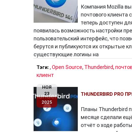
Компания Mozilla в
почтового клиента 
теперь доступен дл
появилась возможность настройки пр
пользовательский интерфейс, что поз
берутся и публикуются их открытые кл
существующие логины на
,
Open Source
,
Thunderbird
,
почто
Тэги:
клиент
НОЯ
23
THUNDERBIRD PRO П
2025
Планы Thunderbird 
месяце сделали ещё
отчёт о ходе работы