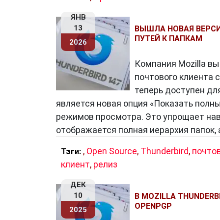
ЯНВ
13
ВЫШЛА НОВАЯ ВЕРСИ
ПУТЕЙ К ПАПКАМ
2026
Компания Mozilla в
почтового клиента 
теперь доступен дл
является новая опция «Показать полны
режимов просмотра. Это упрощает на
отображается полная иерархия папок, 
,
Open Source
,
Thunderbird
,
почто
Тэги:
клиент
,
релиз
ДЕК
10
В MOZILLA THUNDERB
OPENPGP
2025