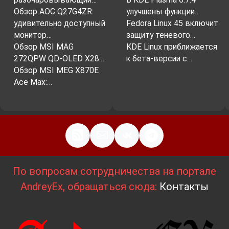
Обзор AOC Q27G4ZR:
улучшены функции…
удивительно доступный
Fedora Linux 45 включит
монитор…
защиту теневого…
Обзор MSI MAG
KDE Linux приближается
272QPW QD-OLED X28:…
к бета-версии с…
Обзор MSI MEG X870E
Ace Max:…
По вопросам сотрудничества на портале
AndreyEx, обращаться сюда:
Контакты