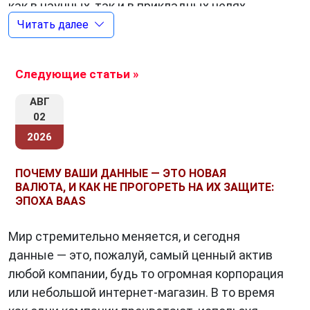
как в научных, так и в прикладных целях.
Читать далее
Типы данных
Следующие статьи »
Данные
можно классифицировать по
АВГ
различным признакам.
02
2026
По источнику получения данные можно
разделить на первичные и вторичные.
ПОЧЕМУ ВАШИ ДАННЫЕ — ЭТО НОВАЯ
Первичные данные получаются в результате
ВАЛЮТА, И КАК НЕ ПРОГОРЕТЬ НА ИХ ЗАЩИТЕ:
непосредственного наблюдения или
ЭПОХА BAAS
измерения. Вторичные данные получаются из
Мир стремительно меняется, и сегодня
уже существующих источников, например, из
данные — это, пожалуй, самый ценный актив
статистических сборников, научных
любой компании, будь то огромная корпорация
публикаций.
или небольшой интернет-магазин. В то время
По форме представления данные можно