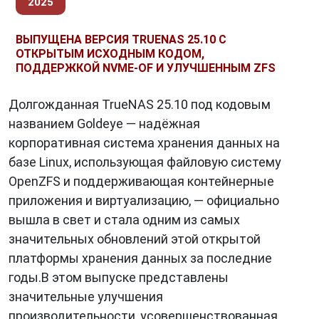
2025
использоваться для моделирования
различных процессов, например, для
ВЫПУЩЕНА ВЕРСИЯ TRUENAS 25.10 С
моделирования работы производственного
ОТКРЫТЫМ ИСХОДНЫМ КОДОМ,
оборудования, для моделирования
ПОДДЕРЖКОЙ NVME-OF И УЛУЧШЕННЫМ ZFS
распространения эпидемий.
Долгожданная TrueNAS 25.10 под кодовым
названием Goldeye — надёжная
Заключение
корпоративная система хранения данных на
базе Linux, использующая файловую систему
Данные
являются ценной информацией,
OpenZFS и поддерживающая контейнерные
которая может быть использована для
приложения и виртуализацию, — официально
различных целей. Рост объёмов данных
вышла в свет и стала одним из самых
открывает новые возможности для их
значительных обновлений этой открытой
использования. Обработка данных является
платформы хранения данных за последние
важной задачей, которая позволяет сделать
годы.В этом выпуске представлены
данные более полезными.
значительные улучшения
производительности, усовершенствованная