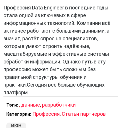
фиксированной структуры, например, тексты,
Профессия Data Engineer в последние годы
изображения, видео.
стала одной из ключевых в сфере
информационных технологий. Компании всё
активнее работают с большими данными, а
Значение данных
значит, растёт спрос на специалистов,
которые умеют строить надёжные,
Данные
играют важную роль в современном
масштабируемые и эффективные системы
мире. Они используются во всех сферах
обработки информации. Однако путь в эту
деятельности человека, от науки и
профессию может быть сложным без
образования до бизнеса и управления.
правильной структуры обучения и
Данные позволяют принимать более
практики.Сегодня всё больше обучающих
обоснованные решения, выявлять
платформ
закономерности, прогнозировать развитие
событий.
,
данные
,
разработчики
Тэги:
В последние годы объёмы данных,
Профессия
,
Статьи партнеров
Категории:
доступных людям, постоянно растут. Это
ИЮН
связано с развитием информационных