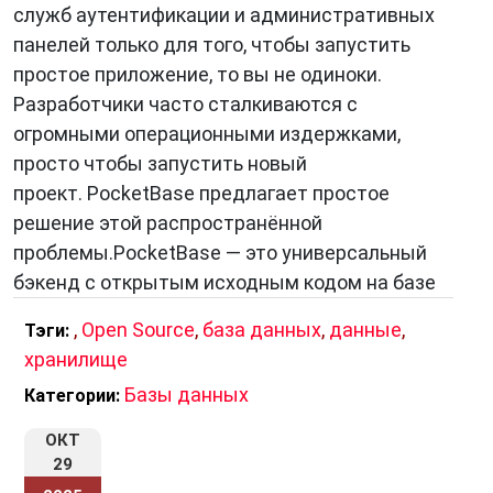
служб аутентификации и административных
целей, например, для:
панелей только для того, чтобы запустить
Принятия решений
— данные могут
простое приложение, то вы не одиноки.
использоваться для принятия более
Разработчики часто сталкиваются с
обоснованных решений, например, при
огромными операционными издержками,
выборе стратегии развития бизнеса, при
просто чтобы запустить новый
разработке новых продуктов или услуг.
проект. PocketBase предлагает простое
Анализа
— данные могут использоваться
решение этой распространённой
для выявления закономерностей, например,
проблемы.PocketBase — это универсальный
для анализа поведения потребителей, для
бэкенд с открытым исходным кодом на базе
прогнозирования спроса.
Прогнозирования
,
Open Source
,
— данные могут
база данных
,
данные
,
Тэги:
хранилище
использоваться для прогнозирования
развития событий, например, для
Базы данных
Категории:
прогнозирования погоды, для
ОКТ
прогнозирования экономической ситуации.
29
Моделирования
— данные могут