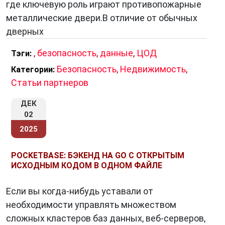
где ключевую роль играют противопожарные
Сбор данных — получение данных из
металлические двери.В отличие от обычных
различных источников.
дверных
Подготовка данных — преобразование
данных в формат, пригодный для обработки.
,
безопасность
,
данные
,
ЦОД
Тэги:
Анализ данных — выявление
Безопасность
,
Недвижимость
,
Категории:
закономерностей в данных.
Статьи партнеров
Представление результатов анализа
данных — визуализация результатов
ДЕК
анализа данных.
02
2025
Обработка данных может осуществляться
вручную или с помощью компьютерных
POCKETBASE: БЭКЕНД НА GO С ОТКРЫТЫМ
программ.
ИСХОДНЫМ КОДОМ В ОДНОМ ФАЙЛЕ
Если вы когда-нибудь уставали от
Применение данных
необходимости управлять множеством
сложных кластеров баз данных, веб-серверов,
Данные
могут применяться для различных