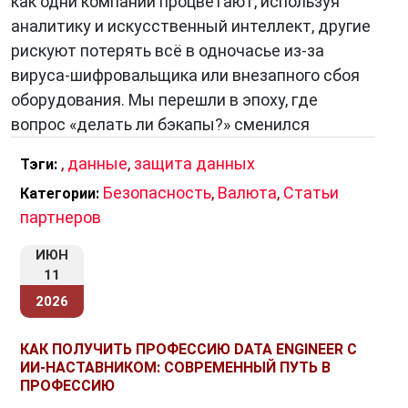
как одни компании процветают, используя
разделить на табличные, графические,
аналитику и искусственный интеллект, другие
текстовые, аудиовизуальные. Табличные
рискуют потерять всё в одночасье из-за
данные представляются в виде таблиц,
вируса-шифровальщика или внезапного сбоя
состоящих из строк и столбцов. Графические
оборудования. Мы перешли в эпоху, где
данные представляются в виде графиков,
вопрос «делать ли бэкапы?» сменился
диаграмм, рисунков. Текстовые данные
представляются в виде текстовых
,
данные
,
защита данных
Тэги:
документов. Аудиовизуальные данные
Безопасность
,
Валюта
,
Статьи
Категории:
представляются в виде аудио- и
партнеров
видеофайлов.
ИЮН
По характеру представления данные можно
11
разделить на структурированные и
2026
неструктурированные. Структурированные
данные имеют фиксированную структуру,
КАК ПОЛУЧИТЬ ПРОФЕССИЮ DATA ENGINEER С
ИИ-НАСТАВНИКОМ: СОВРЕМЕННЫЙ ПУТЬ В
например, таблицы в базе данных.
ПРОФЕССИЮ
Неструктурированные данные не имеют