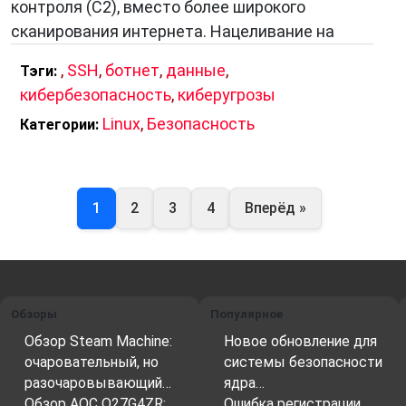
контроля (C2), вместо более широкого
сканирования интернета. Нацеливание на
,
SSH
,
ботнет
,
данные
,
Тэги:
кибербезопасность
,
киберугрозы
Linux
,
Безопасность
Категории:
1
2
3
4
Вперёд »
Обзоры
Популярное
Обзор Steam Machine:
Новое обновление для
очаровательный, но
системы безопасности
разочаровывающий…
ядра…
Обзор AOC Q27G4ZR:
Ошибка регистрации