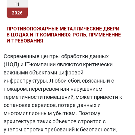
11
технологий, распространением Интернета,
2026
появлением новых источников данных. Рост
объёмов данных открывает новые
ПРОТИВОПОЖАРНЫЕ МЕТАЛЛИЧЕСКИЕ ДВЕРИ
возможности для их использования.
В ЦОДАХ И IT-КОМПАНИЯХ: РОЛЬ, ПРИМЕНЕНИЕ
Например, данные могут использоваться для
И ТРЕБОВАНИЯ
развития искусственного интеллекта,
Современные центры обработки данных
машинного обучения, анализа больших
(ЦОД) и IT-компании являются критически
данных.
важными объектами цифровой
инфраструктуры. Любой сбой, связанный с
пожаром, перегревом или нарушением
Обработка данных
герметичности помещений, может привести к
Для того чтобы данные могли быть
остановке сервисов, потере данных и
использованы, их необходимо обрабатывать.
многомиллионным убыткам. Поэтому
Обработка данных включает в себя
архитектура таких объектов строится с
следующие этапы:
учетом строгих требований к безопасности,