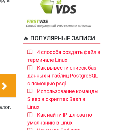
🔥 ПОПУЛЯРНЫЕ ЗАПИСИ
4 способа создать файл в
терминале Linux
Как вывести список баз
данных и таблиц PostgreSQL
с помощью psql
Использование команды
Sleep в скриптах Bash в
алог.
Linux
Как найти IP шлюза по
умолчанию в Linux