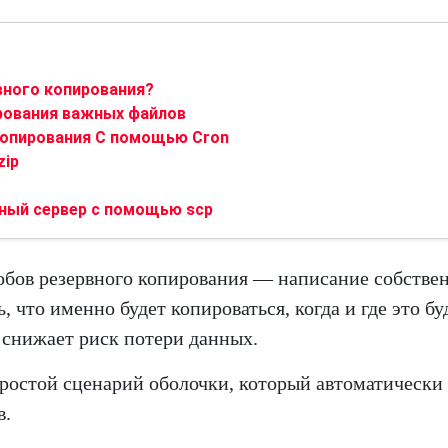
вного копирования?
рования важных файлов
копирования С помощью Cron
zip
нный сервер с помощью scp
обов резервного копирования — написание собстве
, что именно будет копироваться, когда и где это бу
 снижает риск потери данных.
 простой сценарий оболочки, который автоматически
в.