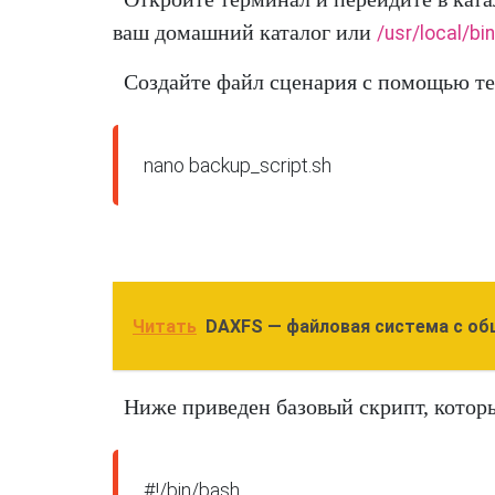
ваш домашний каталог или
/usr/local/bin
Создайте файл сценария с помощью те
nano backup_script.sh
Читать
DAXFS — файловая система с об
Ниже приведен базовый скрипт, которы
#!/bin/bash
