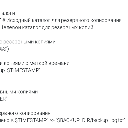
"
 Целевой каталог для резервных копий

 с резервными копиями

S')

и копиями с меткой времени

up_$TIMESTAMP"

рвными копиями

R"

ервного копирования

но в $TIMESTAMP" >> "$BACKUP_DIR/backup_log.txt"
