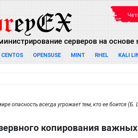
Чет
министрирование серверов на основе яд
CENTOS
OPENSUSE
MINT
RHEL
KALI L
ире опасность всегда угрожает тем, кто ее боится (Б. 
езервного копирования важных