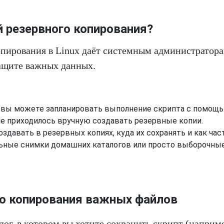
 резервного копирования?
опирования в Linux даёт системным администратор
ащите важных данных.
: вы можете запланировать выполнение скрипта с помощ
не приходилось вручную создавать резервные копии.
оздавать в резервных копиях, куда их сохранять и как час
льные снимки домашних каталогов или просто выборочны
го копирования важных файлов
ог, в котором вы хотите сохранить скрипт (наприме