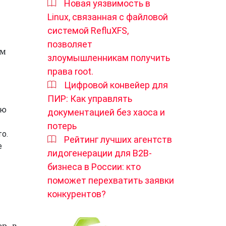
Новая уязвимость в
Linux, связанная с файловой
системой RefluXFS,
позволяет
ам
злоумышленникам получить
права root.
Цифровой конвейер для
ПИР: Как управлять
ью
документацией без хаоса и
потерь
то.
Рейтинг лучших агентств
е
лидогенерации для B2B-
бизнеса в России: кто
поможет перехватить заявки
конкурентов?
р, в