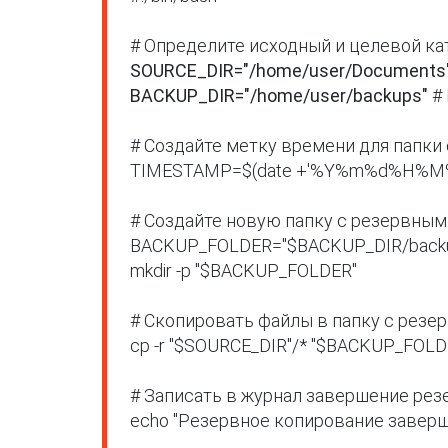
SOURCE_DIR="/home/user/Documents
BACKUP_DIR="/home/user/backups"
 #
# Создайте метку времени для папки
TIMESTAMP=$(date +'%Y%m%d%H%M%
# Создайте новую папку с резервным
BACKUP_FOLDER="$BACKUP_DIR/back
mkdir -p "$BACKUP_FOLDER"

# Скопировать файлы в папку с резе
cp -r "$SOURCE_DIR"/* "$BACKUP_FOLDE
# Записать в журнал завершение рез
echo "Резервное копирование заверше