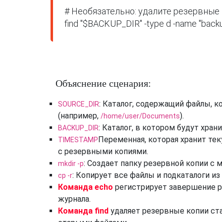
# Необязательно: удалите резервные 
Объяснение сценария:
: Каталог, содержащий файлы, 
SOURCE_DIR
(например,
).
/home/user/Documents
: Каталог, в котором будут хра
BACKUP_DIR
Переменная, которая хранит те
TIMESTAMP
с резервными копиями.
: Создает папку резервной копии с 
mkdir -p
: Копирует все файлы и подкаталоги из
cp -r
Команда echo
регистрирует завершение р
журнала.
Команда find
удаляет резервные копии ста