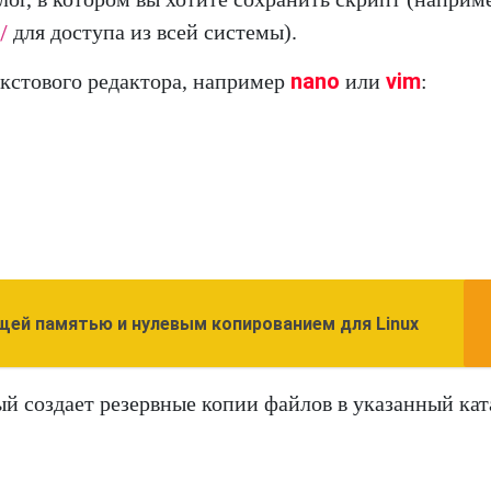
для доступа из всей системы).
/
nano
vim
кстового редактора, например
или
:
щей памятью и нулевым копированием для Linux
й создает резервные копии файлов в указанный кат