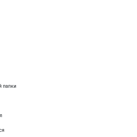
й папки
л
ся