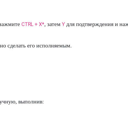
нажмите
, затем
для подтверждения и на
CTRL + X*
Y
жно сделать его исполняемым.
ручную, выполнив: