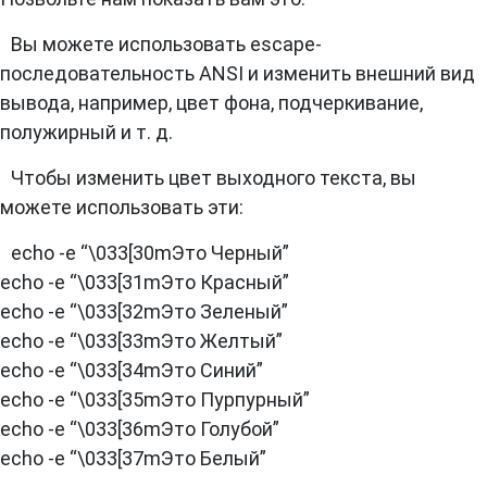
Вы можете использовать escape-
последовательность ANSI и изменить внешний вид
вывода, например, цвет фона, подчеркивание,
полужирный и т. д.
Чтобы изменить цвет выходного текста, вы
можете использовать эти:
echo -e “\033[30mЭто Черный”
echo -e “\033[31mЭто Красный”
echo -e “\033[32mЭто Зеленый”
echo -e “\033[33mЭто Желтый”
echo -e “\033[34mЭто Синий”
echo -e “\033[35mЭто Пурпурный”
echo -e “\033[36mЭто Голубой”
echo -e “\033[37mЭто Белый”