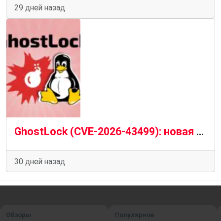
29 дней назад
GhostLock (CVE-2026-43499): новая опасная уязвимость ядра Linux и риск локального получения root-доступа
30 дней назад
Обзоры
Популярное