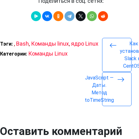
Поделиться в соц. сетях:
,
Bash
,
Команды linux
,
ядро Linux
Как
Тэги:
устано
Команды Linux
Категории:
Slack 
CentOS
JavaScript —
Даты.
Метод
toTimeString
Оставить комментарий