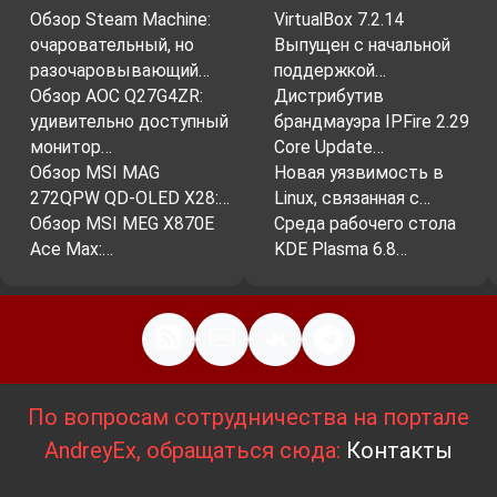
Обзор Steam Machine:
VirtualBox 7.2.14
очаровательный, но
Выпущен с начальной
разочаровывающий…
поддержкой…
Обзор AOC Q27G4ZR:
Дистрибутив
удивительно доступный
брандмауэра IPFire 2.29
монитор…
Core Update…
Обзор MSI MAG
Новая уязвимость в
272QPW QD-OLED X28:…
Linux, связанная с…
Обзор MSI MEG X870E
Среда рабочего стола
Ace Max:…
KDE Plasma 6.8…
По вопросам сотрудничества на портале
AndreyEx, обращаться сюда:
Контакты