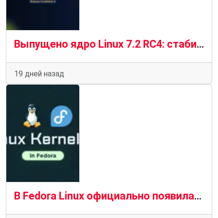
Выпущено ядро ​​Linux 7.2 RC4: стабильный прогресс в условиях «новой нормальности»
19 дней назад
В Fedora Linux официально появилась версия ядра Linux 7.1