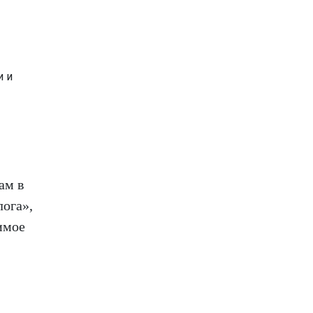
и и
ам в
лога»,
имое