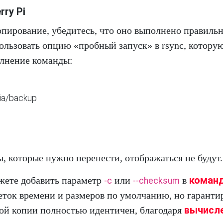
ry Pi
опирование, убедитесь, что оно выполнено правильн
льзовать опцию «пробный запуск» в rsync, котору
олнение команды:
dia/backup
ы, которые нужно перенести, отображаться не будут.
коман
жете добавить параметр
или
в
-c
--checksum
еток времени и размеров по умолчанию, но гарантир
вычисл
ной копии полностью идентичен, благодаря