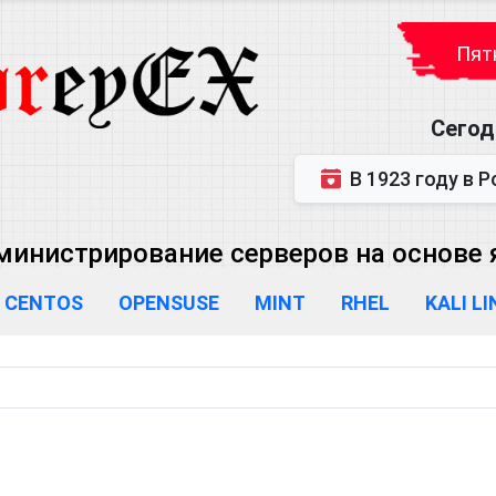
Пятн
Сегод
В 1923 году в Ростове-на-Дону р
министрирование серверов на основе яд
CENTOS
OPENSUSE
MINT
RHEL
KALI L