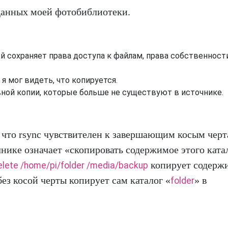
данных моей фотобиблиотеки.
 сохраняет права доступа к файлам, права собственност
 мог видеть, что копируется.
ной копии, которые больше не существуют в источнике.
, что rsync чувствителен к завершающим косым черт
чнике означает «скопировать содержимое этого ката
копирует содерж
delete /home/pi/folder /media/backup
 без косой черты копирует сам каталог «
» в
folder