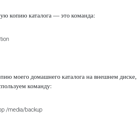
ную копию каталога — это команда:
tion
опию моего домашнего каталога на внешнем диске,
спользуем команду:
app /media/backup