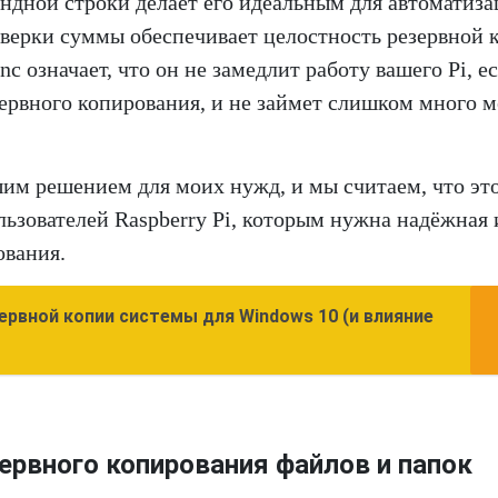
ндной строки делает его идеальным для автоматиз
оверки суммы обеспечивает целостность резервной 
nc означает, что он не замедлит работу вашего Pi, е
ервного копирования, и не займет слишком много м
шим решением для моих нужд, и мы считаем, что эт
ьзователей Raspberry Pi, которым нужна надёжная 
ования.
ервной копии системы для Windows 10 (и влияние
ервного копирования файлов и папок