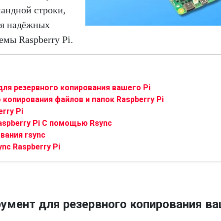
андной строки,
ия надёжных
мы Raspberry Pi.
ля резервного копирования вашего Pi
копирования файлов и папок Raspberry Pi
rry Pi
spberry Pi С помощью Rsync
вания rsync
nc Raspberry Pi
румент для резервного копирования в