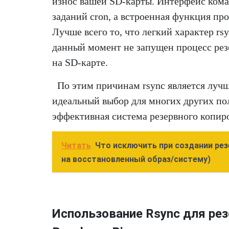
износ вашей SD-карты. Интерфейс кома
заданий cron, а встроенная функция пр
Лучше всего то, что легкий характер rsy
данный момент не запущен процесс рез
на SD-карте.
По этим причинам rsync является луч
идеальный выбор для многих других пол
эффективная система резервного копир
Читать
Что исключить при создании рез
на восстановленный образ/систему)
Использование Rsync для рез