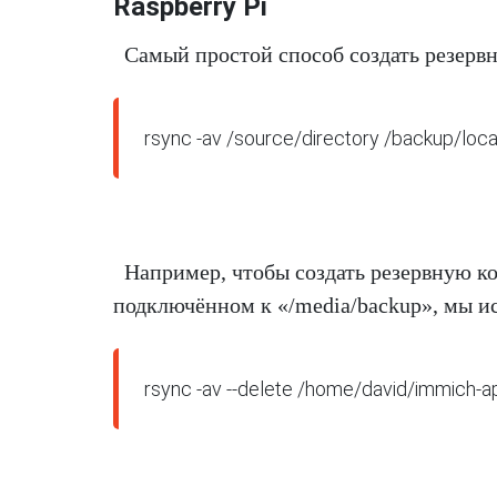
Raspberry Pi
Самый простой способ создать резерв
rsync -av /source/directory /backup/loca
Например, чтобы создать резервную к
подключённом к «/media/backup», мы и
rsync -av --delete /home/david/immich-