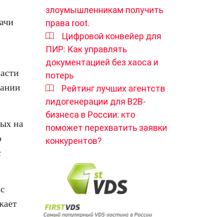
злоумышленникам получить
ачи
права root.
Цифровой конвейер для
ПИР: Как управлять
документацией без хаоса и
части
потерь
вании
Рейтинг лучших агентств
лидогенерации для B2B-
бизнеса в России: кто
ных на
поможет перехватить заявки
о
конкурентов?
с
nc
жает