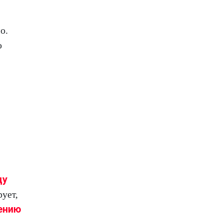
о.
ю
ду
ует,
ению