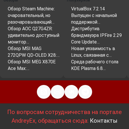
Обзоры
Популярное
Обзор Steam Machine:
VirtualBox 7.2.14
очаровательный, но
Выпущен с начальной
разочаровывающий…
поддержкой…
Обзор AOC Q27G4ZR:
Дистрибутив
удивительно доступный
брандмауэра IPFire 2.29
монитор…
Core Update…
Обзор MSI MAG
Новая уязвимость в
272QPW QD-OLED X28:…
Linux, связанная с…
Обзор MSI MEG X870E
Среда рабочего стола
Ace Max:…
KDE Plasma 6.8…
По вопросам сотрудничества на портале
AndreyEx, обращаться сюда:
Контакты