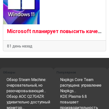
Microsoft планирует повысить качество драйверов для Windows 11 в 2026 году
81 день назад
Обзоры
Популярное
Обзор Steam Machine:
Nixpkgs Core Team
очаровательный, но
распущена: управление
разочаровывающий…
Nixpkgs…
Обзор AOC Q27G4ZR:
KDE Plasma 6.8
удивительно доступный
повышает
монитор…
производительность