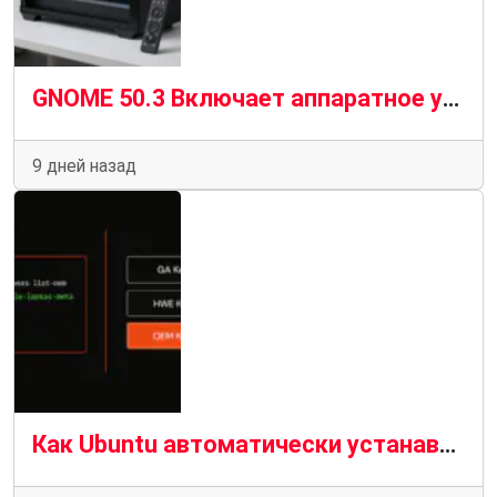
GNOME 50.3 Включает аппаратное ускорение удаленного рабочего стола для графических процессоров AMD
9 дней назад
Как Ubuntu автоматически устанавливает подходящие драйверы для вашего компьютера