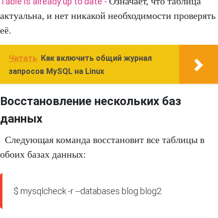
Означает, что таблица
Table is already up to date -
актуальна, и нет никакой необходимости проверять
её.
Читать
Как включить общий журнал
запросов MySQL на Linux
Восстановление нескольких баз
данных
Следующая команда восстановит все таблицы в
обоих базах данных:
$ mysqlcheck -r --databases blog blog2