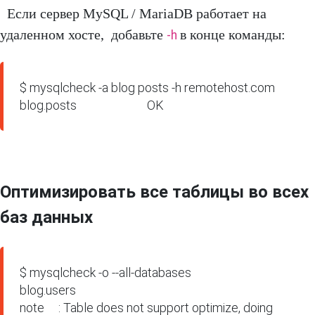
Если сервер MySQL / MariaDB работает на
удаленном хосте, добавьте
в конце команды:
-h
$ mysqlcheck -a blog posts -h remotehost.com

blog.posts                         OK
Оптимизировать все таблицы во всех
баз данных
$ mysqlcheck -o --all-databases

blog.users

note     : Table does not support optimize, doing 