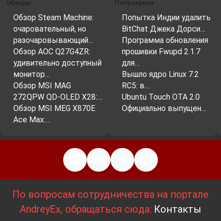
Обзоры
Популярное
Обзор Steam Machine:
Попытка Индии удалить
очаровательный, но
BitChat Джека Дорси…
разочаровывающий…
Программа обновления
Обзор AOC Q27G4ZR:
прошивки Fwupd 2.1.7
удивительно доступный
для…
монитор…
Вышло ядро ​​Linux 7.2
Обзор MSI MAG
RC5: в…
272QPW QD-OLED X28:…
Ubuntu Touch OTA 2.0
Обзор MSI MEG X870E
Официально выпущен…
Ace Max:…
По вопросам сотрудничества на портале
AndreyEx, обращаться сюда:
Контакты