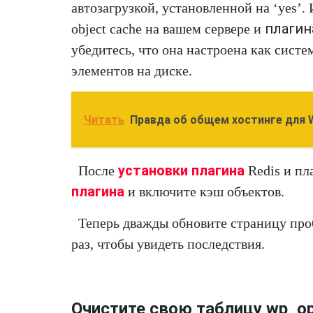
автозагрузкой, установленной на ‘yes’.
плагина
object cache на вашем сервере и
убедитесь, что она настроена как систе
элементов на диске.
Читать
Правда об общем хостинге для 
установки плагина
После
Redis и пл
плагина
и включите кэш объектов.
Теперь дважды обновите страницу проб
раз, чтобы увидеть последствия.
Очистите свою таблицу wp_op