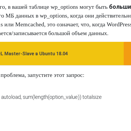
больши
о, в вашей таблице wp_options могут быть
о МБ данных в wp_options, когда они действительн
 или Memcached, это означает, что, когда WordPres
ается/записывается большой объем данных.
 Master-Slave в Ubuntu 18.04
 проблема, запустите этот запрос:
autoload, sum(length(option_value)) totalsize
