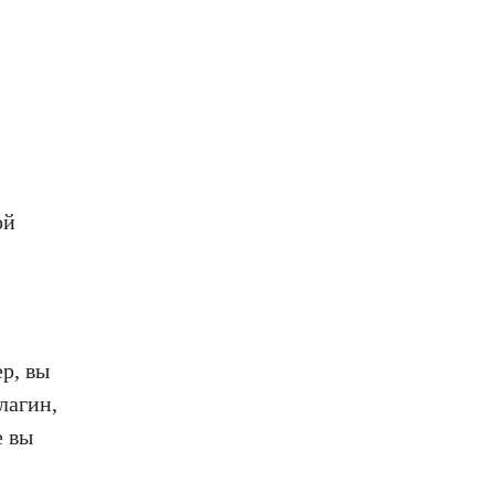
ой
р, вы
лагин,
е вы