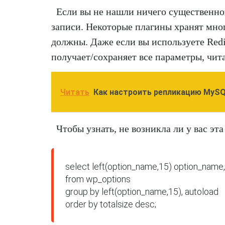
Если вы не нашли ничего существенног
записи. Некоторые плагины хранят мног
должны. Даже если вы используете Redis
получает/сохраняет все параметры, чит
Читать
Как настроить репликацию MySQL
Чтобы узнать, не возникла ли у вас эта
select left(option_name,15) option_name, 
from wp_options 

group by left(option_name,15), autoload

order by totalsize desc;