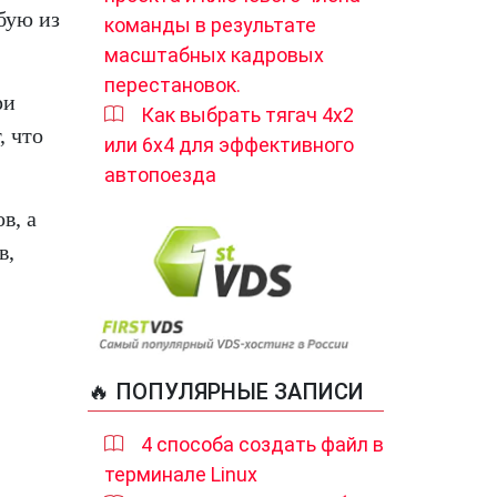
юбую из
команды в результате
масштабных кадровых
перестановок.
ри
Как выбрать тягач 4х2
, что
или 6х4 для эффективного
автопоезда
в, а
в,
🔥 ПОПУЛЯРНЫЕ ЗАПИСИ
4 способа создать файл в
терминале Linux