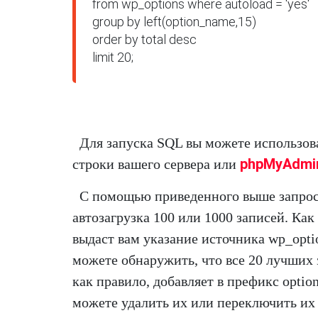
from wp_options where autoload = 'yes'

group by left(option_name,15)

order by total desc

limit 20;
Для запуска SQL вы можете использов
phpMyAdmi
строки вашего сервера или
С помощью приведенного выше запроса
автозагрузка 100 или 1000 записей. Ка
выдаст вам указание источника wp_opti
можете обнаружить, что все 20 лучших 
как правило, добавляет в префикс option
можете удалить их или переключить их н