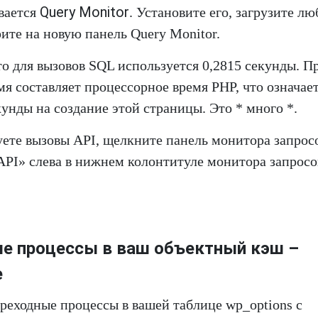
Query Monitor
вается
. Установите его, загрузите л
ите на новую панель Query Monitor.
о для вызовов SQL используется 0,2815 секунды. П
я составляет процессорное время PHP, что означает
кунды на создание этой страницы. Это * много *.
уете вызовы API, щелкните панель монитора запросо
PI» слева в нижнем колонтитуле монитора запросо
е процессы в ваш объектный кэш –
e
реходные процессы в вашей таблице wp_options с