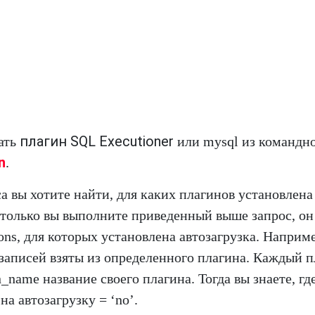
плагин SQL Executioner
ать
или mysql из командн
n
.
 вы хотите найти, для каких плагинов установлена
к только вы выполните приведенный выше запрос, он
ons, для которых установлена автозагрузка. Наприме
записей взяты из определенного плагина. Каждый п
_name название своего плагина. Тогда вы знаете, гд
а автозагрузку = ‘no’.