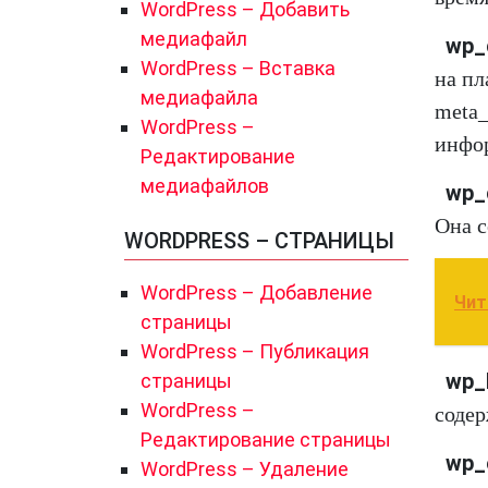
WordPress – Добавить
медиафайл
wp_
WordPress – Вставка
на пл
медиафайла
meta_
WordPress –
инфор
Редактирование
медиафайлов
wp_
Она с
WORDPRESS – СТРАНИЦЫ
WordPress – Добавление
Чит
страницы
WordPress – Публикация
wp_l
страницы
WordPress –
содер
Редактирование страницы
wp_o
WordPress – Удаление