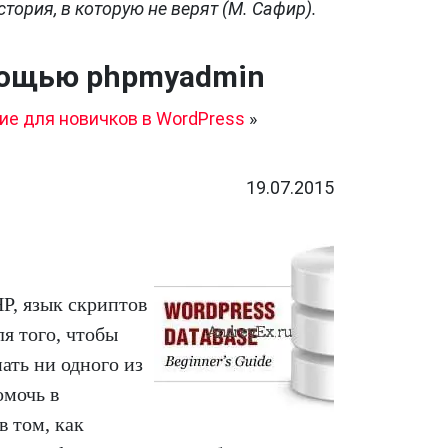
тория, в которую не верят (М. Сафир).
мощью phpmyadmin
ие для новичков в WordPress
»
19.07.2015
P, язык скриптов
я того, чтобы
ать ни одного из
омочь в
 том, как