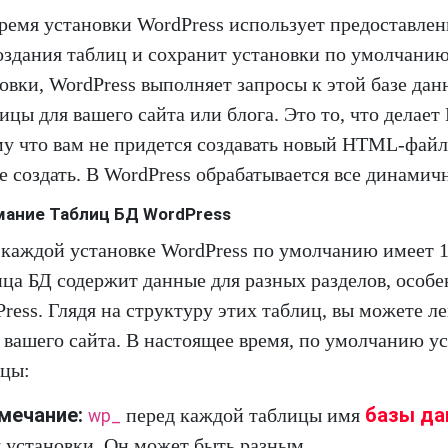
ремя установки WordPress использует предоставл
оздания таблиц и сохранит установки по умолчанию
овки, WordPress выполняет запросы к этой базе д
ицы для вашего сайта или блога. Это то, что дела
у что вам не придется создавать новый HTML-файл
е создать. В WordPress обрабатывается все динамич
ание Таблиц БД WordPress
каждой установке WordPress по умолчанию имеет 1
ца БД содержит данные для разных разделов, особ
ress. Глядя на структуру этих таблиц, вы можете ле
 вашего сайта. В настоящее время, по умолчанию у
ицы:
мечание:
базы да
перед каждой таблицы имя
wp_
 установки. Он может быть разным.