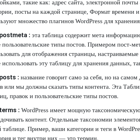
ойками, такие как: адрес сайта, электронной почт
ории, посты на каждой странице, Формат времени и
ьзуют множество плагинов WordPress для хранения
postmeta :
эта таблица содержит мета информацию 
 пользовательские типы постов. Примером пост-ме
ьзовать для отображения страницы, настраиваемые 
 использовать эту таблицу для хранения данных, та
posts :
название говорит само за себя, но на самом
в или мы должны сказать типы контента. Эта Табл
иц, правок и пользовательские типы постов.
terms :
WordPress имеет мощную таксономическую 
дочивать контент. Отдельные таксономии элементо
й таблице. Пример, ваши категории и теги в WordPr
ория и тег внутри них — это термин.