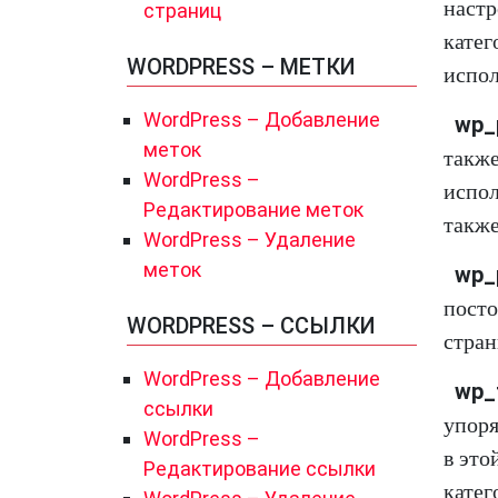
настр
страниц
катег
WORDPRESS – МЕТКИ
испол
WordPress – Добавление
wp_
меток
также
WordPress –
испол
Редактирование меток
также
WordPress – Удаление
меток
wp_
посто
WORDPRESS – ССЫЛКИ
стран
WordPress – Добавление
wp_
ссылки
упоря
WordPress –
в это
Редактирование ссылки
катег