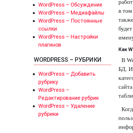
работ
WordPress – Обсуждение
в том
WordPress – Медиафайлы
также
WordPress – Постоянные
будет
ссылки
WordPress – Настройки
имену
плагинов
Как W
WORDPRESS – РУБРИКИ
В Wo
БД. И
WordPress – Добавить
катег
рубрику
сайта
WordPress –
табли
Редактирование рубрик
WordPress – Удаление
Когд
рубрики
польз
инфор