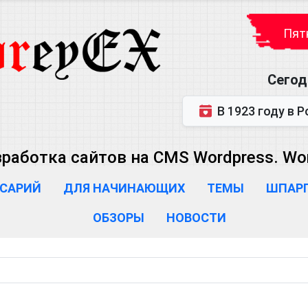
Пятн
Сегод
В 1923 году в Ростове-на-Дону р
зработка сайтов на CMS Wordpress. Wo
САРИЙ
ДЛЯ НАЧИНАЮЩИХ
ТЕМЫ
ШПАР
ОБЗОРЫ
НОВОСТИ