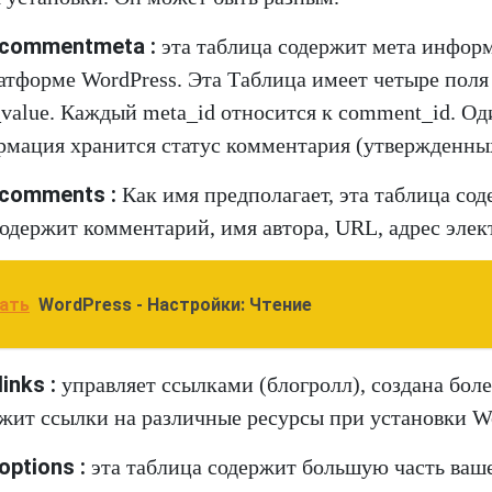
commentmeta :
эта таблица содержит мета инфор
атформе WordPress. Эта Таблица имеет четыре поля 
value. Каждый meta_id относится к comment_id. Од
мация хранится статус комментария (утвержденных, 
comments :
Как имя предполагает, эта таблица со
одержит комментарий, имя автора, URL, адрес элек
ать
WordPress - Настройки: Чтение
inks :
управляет ссылками (блогролл), создана бол
жит ссылки на различные ресурсы при установки Wo
ptions :
эта таблица содержит большую часть ваш