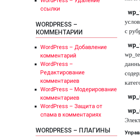
WordPress – Удаление
ссылки
wp_t
услов
WORDPRESS –
с руб
КОММЕНТАРИИ
wp_
WordPress – Добавление
wp_te
комментарий
данны
WordPress –
Редактирование
содер
комментариев
катег
WordPress – Модерирование
wp_
комментариев
WordPress – Защита от
wp_
спама в комментариях
Элект
WORDPRESS – ПЛАГИНЫ
Управ