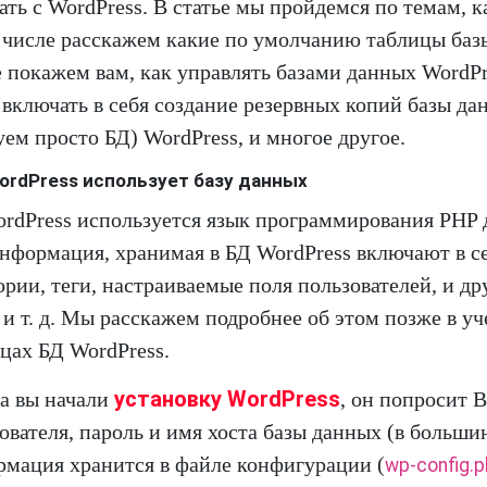
ать с WordPress. В статье мы пройдемся по темам, к
 числе расскажем какие по умолчанию таблицы ба
 покажем вам, как управлять базами данных WordP
 включать в себя создание резервных копий базы д
ем просто БД) WordPress, и многое другое.
ordPress использует базу данных
rdPress используется язык программирования PHP 
нформация, хранимая в БД WordPress включают в се
ории, теги, настраиваемые поля пользователей, и д
 и т. д. Мы расскажем подробнее об этом позже в уч
цах БД WordPress.
установку WordPress
а вы начали
, он попросит 
ователя, пароль и имя хоста базы данных (в больши
мация хранится в файле конфигурации (
wp-config.p