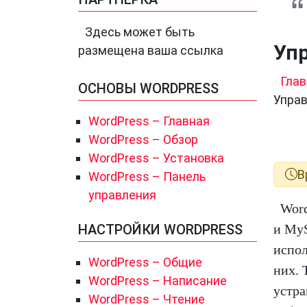
Здесь может быть
Уп
размещена ваша ссылка
Глав
ОСНОВЫ WORDPRESS
Упра
WordPress – Главная
WordPress – Обзор
WordPress – Установка
В
WordPress – Панель
управления
Word
НАСТРОЙКИ WORDPRESS
и MyS
испол
WordPress – Общие
них. 
WordPress – Написание
устра
WordPress – Чтение