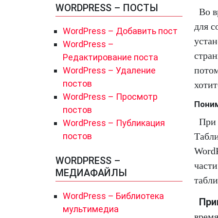
WORDPRESS – ПОСТЫ
Во в
для с
WordPress – Добавить пост
устан
WordPress –
стран
Редактирование поста
потом
WordPress – Удаление
постов
хотит
WordPress – Просмотр
Поним
постов
При 
WordPress – Публикация
постов
Табли
WordP
WORDPRESS –
части
МЕДИАФАЙЛЫ
табл
WordPress – Библиотека
При
мультимедиа
время