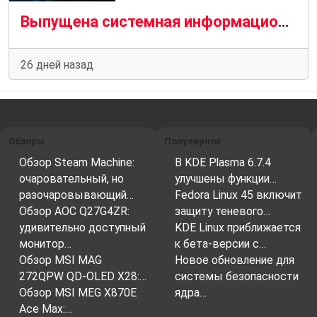
Выпущена системная информационная утилита Fastfetch 2.66 с улучшенной функцией обнаружения графических процессоров AMD
26 дней назад
Обзоры
Популярное
Обзор Steam Machine:
В KDE Plasma 6.7.4
очаровательный, но
улучшены функции…
разочаровывающий…
Fedora Linux 45 включит
Обзор AOC Q27G4ZR:
защиту теневого…
удивительно доступный
KDE Linux приближается
монитор…
к бета-версии с…
Обзор MSI MAG
Новое обновление для
272QPW QD-OLED X28:…
системы безопасности
Обзор MSI MEG X870E
ядра…
Ace Max:…