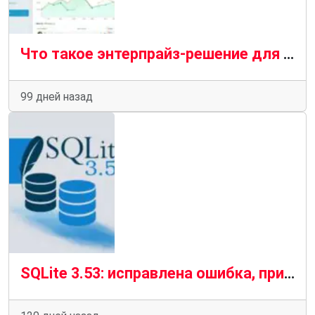
Что такое энтерпрайз-решение для мониторинга PostgreSQL
99 дней назад
SQLite 3.53: исправлена ошибка, приводившая к повреждению WAL, добавлены новые возможности SQL