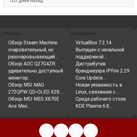
120 дней назад
Обзоры
Популярное
Обзор Steam Machine:
VirtualBox 7.2.14
очаровательный, но
Выпущен с начальной
разочаровывающий…
поддержкой…
Обзор AOC Q27G4ZR:
Дистрибутив
удивительно доступный
брандмауэра IPFire 2.29
монитор…
Core Update…
Обзор MSI MAG
Новая уязвимость в
272QPW QD-OLED X28:…
Linux, связанная с…
Обзор MSI MEG X870E
Среда рабочего стола
Ace Max:…
KDE Plasma 6.8…