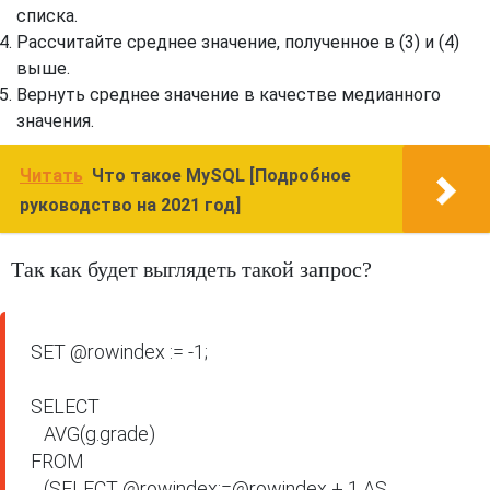
списка.
Рассчитайте среднее значение, полученное в (3) и (4)
выше.
Вернуть среднее значение в качестве медианного
значения.
Читать
Что такое MySQL [Подробное
руководство на 2021 год]
Так как будет выглядеть такой запрос?
SET @rowindex := -1;

SELECT

   AVG(g.grade)

FROM

   (SELECT @rowindex:=@rowindex + 1 AS 