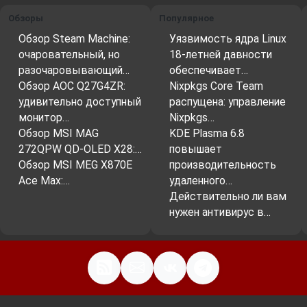
Обзоры
Популярное
Обзор Steam Machine:
Уязвимость ядра Linux
очаровательный, но
18-летней давности
разочаровывающий…
обеспечивает…
Обзор AOC Q27G4ZR:
Nixpkgs Core Team
удивительно доступный
распущена: управление
монитор…
Nixpkgs…
Обзор MSI MAG
KDE Plasma 6.8
272QPW QD-OLED X28:…
повышает
Обзор MSI MEG X870E
производительность
Ace Max:…
удаленного…
Действительно ли вам
нужен антивирус в…