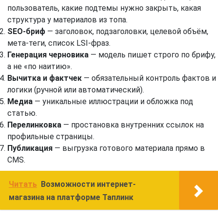
пользователь, какие подтемы нужно закрыть, какая
структура у материалов из топа.
SEO-бриф
— заголовок, подзаголовки, целевой объём,
мета-теги, список LSI-фраз.
Генерация черновика
— модель пишет строго по брифу,
а не «по наитию».
Вычитка и фактчек
— обязательный контроль фактов и
логики (ручной или автоматический).
Медиа
— уникальные иллюстрации и обложка под
статью.
Перелинковка
— простановка внутренних ссылок на
профильные страницы.
Публикация
— выгрузка готового материала прямо в
CMS.
Читать
Возможности интернет-
магазина на платформе Таплинк