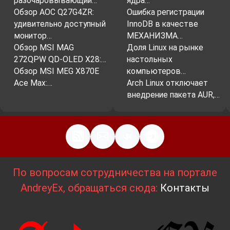
разочаровывающий…
ядра…
Обзор AOC Q27G4ZR:
Ошибка регистрации
удивительно доступный
InnoDB в качестве
монитор…
МЕХАНИЗМА…
Обзор MSI MAG
Доля Linux на рынке
272QPW QD-OLED X28:…
настольных
Обзор MSI MEG X870E
компьютеров…
Ace Max:…
Arch Linux отключает
внедрение пакета AUR,…
По вопросам сотрудничества на портале
AndreyEx, обращаться сюда:
Контакты