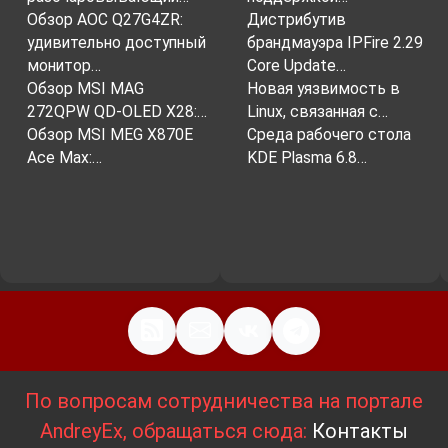
Обзор AOC Q27G4ZR:
Дистрибутив
удивительно доступный
брандмауэра IPFire 2.29
монитор…
Core Update…
Обзор MSI MAG
Новая уязвимость в
272QPW QD-OLED X28:…
Linux, связанная с…
Обзор MSI MEG X870E
Среда рабочего стола
Ace Max:…
KDE Plasma 6.8…
По вопросам сотрудничества на портале
AndreyEx, обращаться сюда:
Контакты