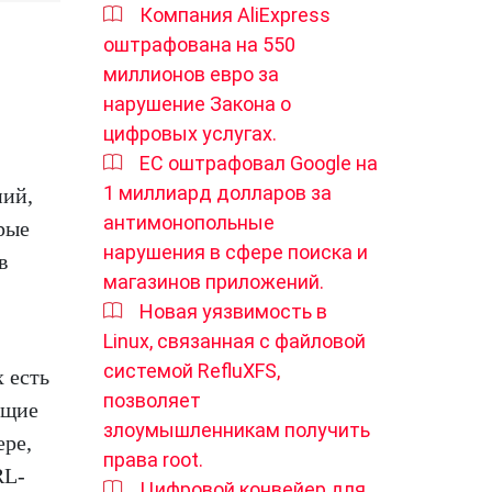
Компания AliExpress
оштрафована на 550
миллионов евро за
нарушение Закона о
цифровых услугах.
ЕС оштрафовал Google на
1 миллиард долларов за
ний,
антимонопольные
рые
нарушения в сфере поиска и
в
магазинов приложений.
Новая уязвимость в
Linux, связанная с файловой
системой RefluXFS,
 есть
позволяет
ющие
злоумышленникам получить
ере,
права root.
RL-
Цифровой конвейер для