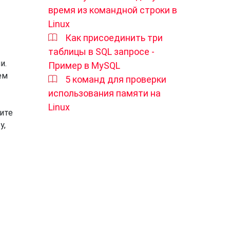
время из командной строки в
Linux
Как присоединить три
таблицы в SQL запросе -
и.
Пример в MySQL
ем
5 команд для проверки
использования памяти на
Linux
вите
у,