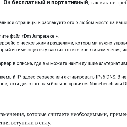
Он бесплатный и портативный
о.
, так как не тре
альной страницы и распакуйте его в любом месте на ваш
ите файл «DnsJumper.exe ».
ерфейс с несколькими разделами, которыми нужно управл
торый из имеющихся у вас вы хотите внести изменения, и
рвер в списке, где вы можете найти лучшие альтернати
емый IP-адрес сервера или активировать IPv6 DNS. В не
в, хотя для этого нам больше нравится Namebench или 
 изменения, которые считаете необходимыми, приме
ния вступили в силу.