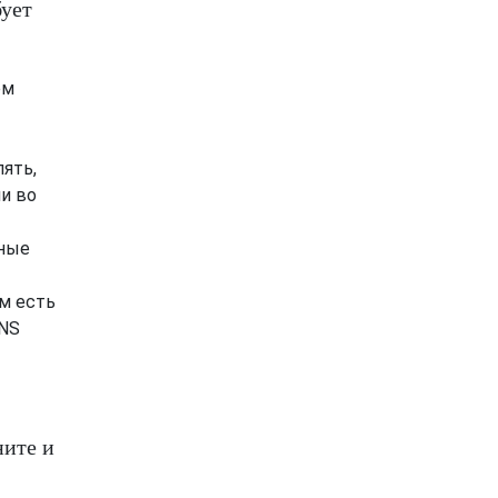
бует
ем
ять,
ли во
вные
м есть
DNS
ните и