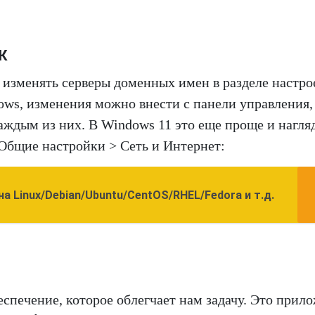
ПК
изменять серверы доменных имен в разделе настро
ows, изменения можно внести с панели управления,
каждым из них. В Windows 11 это еще проще и нагля
 Общие настройки > Сеть и Интернет:
на Linux/Debian/Ubuntu/CentOS/RHEL/Fedora и т.д.
спечение, которое облегчает нам задачу. Это прил