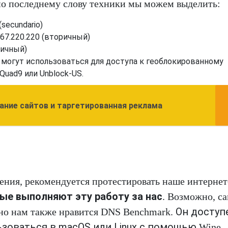
по последнему слову техники мы можем выделить:
4 (secundario)
.67.220.220 (вторичный)
оричный)
 могут использоваться для доступа к геоблокированному
Quad9 или Unblock-US.
ание сайтов и таргетированная реклама
ения, рекомендуется протестировать наше интернет
ые выполняют эту работу за нас
. Возможно, с
Он доступ
 но нам также нравится DNS Benchmark.
ьзоваться в macOS или Linux с помощью
Wine.