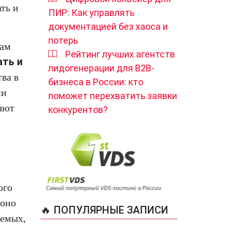
ть и
ПИР: Как управлять
документацией без хаоса и
потерь
там
Рейтинг лучших агентств
ать и
лидогенерации для B2B-
ва в
бизнеса в России: кто
ии
поможет перехватить заявки
ляют
конкурентов?
ого
 оно
🔥 ПОПУЛЯРНЫЕ ЗАПИСИ
уемых,