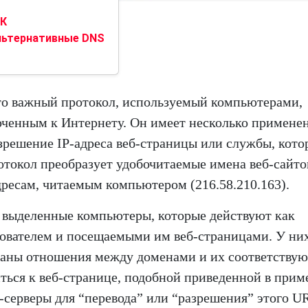
ПК
альтернативные DNS
то важный протокол, используемый компьютерами,
ченным к Интернету. Он имеет несколько примене
зрешение IP-адреса веб-страницы или службы, кото
ротокол преобразует удобочитаемые имена веб-сайто
дресам, читаемым компьютером (216.58.210.163).
 выделенные компьютеры, которые действуют как
зователем и посещаемыми им веб-страницами. У них
исаны отношения между доменами и их соответству
ться к веб-странице, подобной приведенной в прим
-серверы для “перевода” или “разрешения” этого U