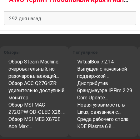
292 дня назад
Обзоры
Популярное
Обзор Steam Machine:
VirtualBox 7.2.14
очаровательный, но
Выпущен с начальной
разочаровывающий…
поддержкой…
Обзор AOC Q27G4ZR:
Дистрибутив
удивительно доступный
брандмауэра IPFire 2.29
монитор…
Core Update…
Обзор MSI MAG
Новая уязвимость в
272QPW QD-OLED X28:…
Linux, связанная с…
Обзор MSI MEG X870E
Среда рабочего стола
Ace Max:…
KDE Plasma 6.8…