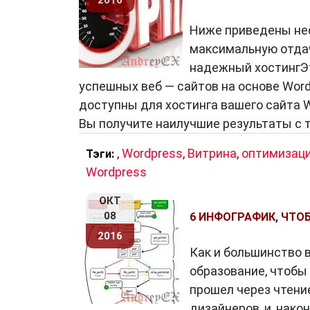
2016
Ниже приведены нес
максимальную отдач
надежный хостингЭт
успешных веб — сайтов на основе Word
доступны для хостинга вашего сайта W
Вы получите наилучшие результаты с 
,
Wordpress
,
Витрина
,
оптимизац
Тэги:
Wordpress
ОКТ
08
6 ИНФОГРАФИК, ЧТО
2016
Как и большинство в
образование, чтобы 
прошел через чтение
дизайнеров, и ,нако