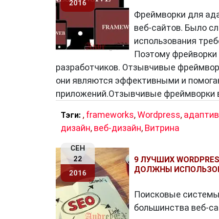
2016
Фреймворки для ад
веб-сайтов. Было с
использования треб
Поэтому фрейворки 
разработчиков. Отзывчивые фреймворк
они являются эффективными и помога
приложений.Отзывчивые фреймворки в
,
frameworks
,
Wordpress
,
адапти
Тэги:
дизайн
,
веб-дизайн
,
Витрина
СЕН
22
9 ЛУЧШИХ WORDPRES
ДОЛЖНЫ ИСПОЛЬЗО
2016
Поисковые системы
большинства веб-са