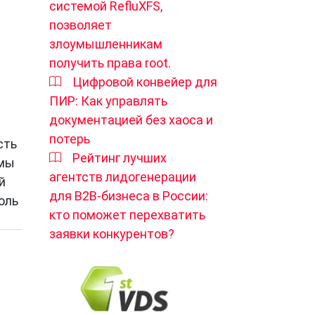
системой RefluXFS,
позволяет
злоумышленникам
получить права root.
Цифровой конвейер для
ПИР: Как управлять
документацией без хаоса и
потерь
сть
Рейтинг лучших
 мы
агентств лидогенерации
й
для B2B-бизнеса в России:
оль
кто поможет перехватить
заявки конкурентов?