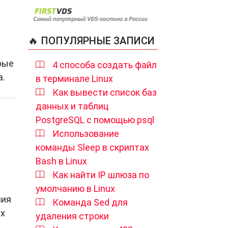
🔥 ПОПУЛЯРНЫЕ ЗАПИСИ
рые
4 способа создать файл
а.
в терминале Linux
Как вывести список баз
данных и таблиц
PostgreSQL с помощью psql
Использование
команды Sleep в скриптах
Bash в Linux
Как найти IP шлюза по
умолчанию в Linux
ния
Команда Sed для
их
удаления строки