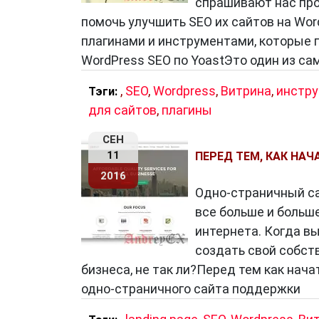
спрашивают нас про
помочь улучшить SEO их сайтов на Wor
плагинами и инструментами, которые п
WordPress SEO по YoastЭто один из с
,
SEO
,
Wordpress
,
Витрина
,
инстр
Тэги:
для сайтов
,
плагины
СЕН
11
ПЕРЕД ТЕМ, КАК НАЧ
2016
Одно-страничный сай
все больше и больш
интернета. Когда вы
создать свой собств
бизнеса, не так ли?Перед тем как нача
одно-страничного сайта поддержки