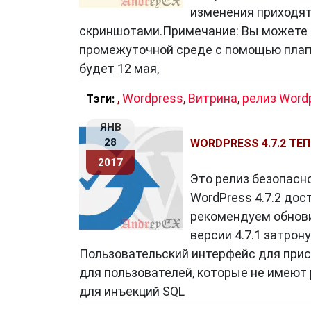
изменения приходят 
скриншотами.Примечание: Вы можете п
промежуточной среде с помощью плаги
будет 12 мая,
,
Wordpress
,
Витрина
,
релиз Word
Тэги:
ЯНВ
28
WORDPRESS 4.7.2 ТЕ
2017
Это релиз безопасн
WordPress 4.7.2 дос
рекомендуем обновит
версии 4.7.1 затрон
Пользовательский интерфейс для прис
для пользователей, которые не имеют 
для инъекций SQL