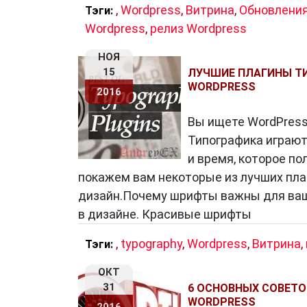
,
Wordpress
,
Витрина
,
Обновлени
Тэги:
Wordpress
,
релиз Wordpress
НОЯ
15
ЛУЧШИЕ ПЛАГИНЫ Т
WORDPRESS
2016
Вы ищете WordPress
Типографика играют
и время, которое по
покажем вам некоторые из лучших пла
дизайн.Почему шрифты важны для ваш
в дизайне. Красивые шрифты
,
typography
,
Wordpress
,
Витрина
,
Тэги:
ОКТ
31
6 ОСНОВНЫХ СОВЕТ
WORDPRESS