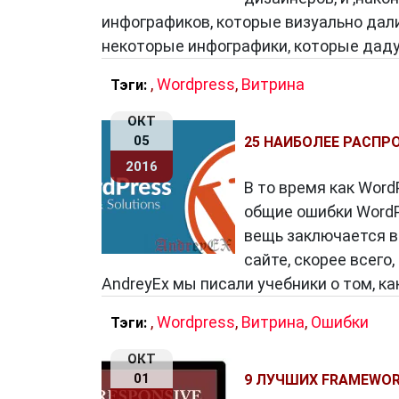
инфографиков, которые визуально дал
некоторые инфографики, которые даду
,
Wordpress
,
Витрина
Тэги:
ОКТ
05
25 НАИБОЛЕЕ РАСПР
2016
В то время как Word
общие ошибки WordP
вещь заключается в 
сайте, скорее всего
AndreyEx мы писали учебники о том, к
,
Wordpress
,
Витрина
,
Ошибки
Тэги:
ОКТ
01
9 ЛУЧШИХ FRAMEWOR