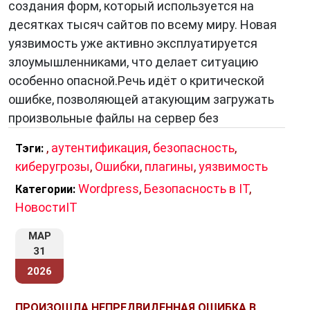
Автоматический контроль
.
создания форм, который используется на
Автоматический контроль заключается в
десятках тысяч сайтов по всему миру. Новая
использовании специальных программ или
уязвимость уже активно эксплуатируется
устройств для проверки результатов
злоумышленниками, что делает ситуацию
работы.
особенно опасной.Речь идёт о критической
Тестирование
. Тестирование заключается в
ошибке, позволяющей атакующим загружать
выполнении специальной программы или
произвольные файлы на сервер без
набора операций для выявления ошибок.
,
аутентификация
,
безопасность
,
Тэги:
киберугрозы
,
Ошибки
,
плагины
,
уязвимость
Для устранения ошибок используются
Wordpress
,
Безопасность в IT
,
Категории:
различные методы. Среди них можно
НовостиIT
выделить следующие:
МАР
31
Исправление ошибок
. Исправление ошибок
заключается в изменении результатов
2026
работы таким образом, чтобы они
ПРОИЗОШЛА НЕПРЕДВИДЕННАЯ ОШИБКА В
соответствовали ожидаемому результату.