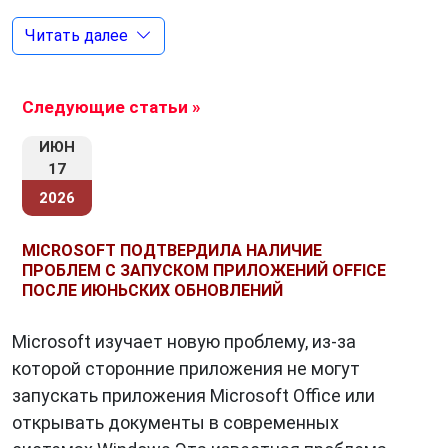
вызвана невнимательностью или
Читать далее
рассеянностью. Человек может допустить
ошибку, если он не сосредоточился на
выполнении задачи или если он был
Следующие статьи »
отвлечен другими мыслями.
ИЮН
Технический сбой
. Ошибка может
17
возникнуть из-за технического сбоя.
2026
Например, компьютер может выдать
неправильный результат из-за ошибки в
MICROSOFT ПОДТВЕРДИЛА НАЛИЧИЕ
программе или из-за сбоя в оборудовании.
ПРОБЛЕМ С ЗАПУСКОМ ПРИЛОЖЕНИЙ OFFICE
Непредвиденные обстоятельства
. Ошибка
ПОСЛЕ ИЮНЬСКИХ ОБНОВЛЕНИЙ
может возникнуть из-за непредвиденных
обстоятельств. Например, человек может
Microsoft изучает новую проблему, из-за
допустить ошибку при выполнении задачи,
которой сторонние приложения не могут
если его внезапно прервали или если он
запускать приложения Microsoft Office или
столкнулся с неожиданной ситуацией.
открывать документы в современных