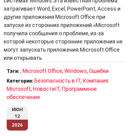
системах Windows.Эта известная проблема
затрагивает Word, Excel, PowerPoint, Access и
Классификация ошибок
другие приложения Microsoft Office при
запуске из сторонних приложений.«Microsoft
Ошибки
можно классифицировать по разным
получила сообщения о проблеме, из-за
признакам. Наиболее распространенная
которой некоторые сторонние приложения не
классификация ошибок основана на их
могут запускать приложения Microsoft Office
природе. В соответствии с этой
или открывать
классификацией ошибки делятся на
следующие виды:
,
Microsoft Office
,
Windows
,
Ошибки
Тэги:
Технические ошибки
. Технические ошибки
Безопасность в IT
,
Компания
Категории:
возникают из-за неисправности
Microsoft
,
НовостиIT
,
Программное
оборудования или программного
обеспечение
обеспечения. Они могут быть вызваны
ИЮН
производственным браком, износом
12
оборудования, ошибками в
2026
программировании или другими причинами.