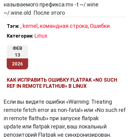
называемого префикса:mv -t ~/.wine
~/.wine.old После этого
,
kernel
,
командная строка
,
Ошибки
Тэги:
Linux
Категории:
ФЕВ
13
2026
КАК ИСПРАВИТЬ ОШИБКУ FLATPAK «NO SUCH
REF IN REMOTE FLATHUB» В LINUX
Если вы видите ошибки «Warning: Treating
remote fetch error as non-fatal» или «No such ref
in remote flathub» при запуске flatpak
update или flatpak repair, ваш локальный
репозиторий Flatpak не синхронизирован.