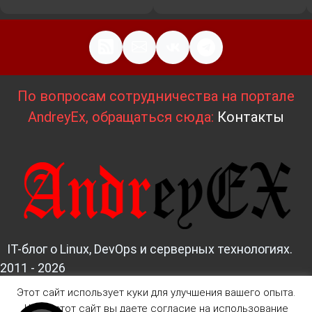
По вопросам сотрудничества на портале
AndreyEx, обращаться сюда:
Контакты
IT-блог о Linux, DevOps и серверных технологиях.
2011 - 2026
Этот сайт использует куки для улучшения вашего опыта.
Д
изайн и верстка:
AndreyEx
Читая этот сайт вы даете согласие на использование