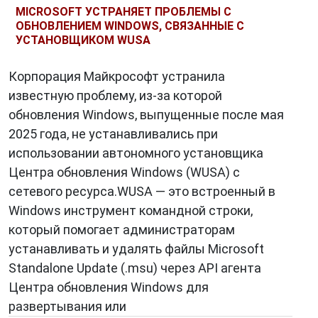
Логические ошибки
. Логические ошибки
MICROSOFT УСТРАНЯЕТ ПРОБЛЕМЫ С
возникают из-за неверного алгоритма или
ОБНОВЛЕНИЕМ WINDOWS, СВЯЗАННЫЕ С
УСТАНОВЩИКОМ WUSA
некорректной логики. Они могут быть
вызваны невнимательностью,
Корпорация Майкрософт устранила
недостаточным знанием предмета или
известную проблему, из-за которой
другими причинами.
обновления Windows, выпущенные после мая
Ошибки человеческого фактора
. Ошибки
2025 года, не устанавливались при
человеческого фактора возникают из-за
использовании автономного установщика
незнания, невнимательности, усталости,
Центра обновления Windows (WUSA) с
стресса или других факторов, связанных с
сетевого ресурса.WUSA — это встроенный в
человеком.
Windows инструмент командной строки,
который помогает администраторам
Последствия ошибок
устанавливать и удалять файлы Microsoft
Standalone Update (.msu) через API агента
Ошибки
могут иметь различные
Центра обновления Windows для
последствия. В некоторых случаях ошибки
развертывания или
могут быть безобидными и не иметь никаких