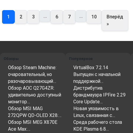
...
...
1
2
3
6
7
10
Вперёд
»
Обзоры
Популярное
Обзор Steam Machine:
VirtualBox 7.2.14
очаровательный, но
Выпущен с начальной
разочаровывающий…
поддержкой…
Обзор AOC Q27G4ZR:
Дистрибутив
удивительно доступный
брандмауэра IPFire 2.29
монитор…
Core Update…
Обзор MSI MAG
Новая уязвимость в
272QPW QD-OLED X28:…
Linux, связанная с…
Обзор MSI MEG X870E
Среда рабочего стола
Ace Max:…
KDE Plasma 6.8…