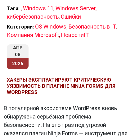
последствий. В других случаях ошибки могут
,
Windows 11
,
Windows Server
,
Тэги:
привести к серьезным последствиям, таким
кибербезопасность
,
Ошибки
как материальный ущерб, человеческие
OS Windows
,
Безопасность в IT
,
Категории:
жертвы или экологические катастрофы.
Компания Microsoft
,
НовостиIT
АПР
08
Методы обнаружения и устранения
2026
ошибок
Для обнаружения ошибок используются
ХАКЕРЫ ЭКСПЛУАТИРУЮТ КРИТИЧЕСКУЮ
различные методы. Среди них можно
УЯЗВИМОСТЬ В ПЛАГИНЕ NINJA FORMS ДЛЯ
WORDPRESS
выделить следующие:
Ручной контроль
. Ручной контроль
В популярной экосистеме WordPress вновь
заключается в визуальном или
обнаружена серьёзная проблема
инструментальном контроле результатов
безопасности. На этот раз под угрозой
работы.
оказался плагин Ninja Forms — инструмент для