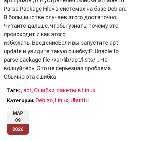
apt update для устранения ошибки «Unable to
Parse Package File» в системах на базе Debian.
В большинстве случаев этого достаточно.
Читайте дальше, чтобы узнать, почему это
происходит и как этого
избежать. ВведениеЕсли вы запустите apt
update и увидите такую ошибку:E: Unable to
parse package file /var/lib/apt/lists/... Не
волнуйтесь. Это не серьезная проблема.
Обычно эта ошибка
,
apt
,
Ошибки
,
пакеты в Linux
Тэги:
Debian
,
Linux
,
Ubuntu
Категории:
МАР
09
2026