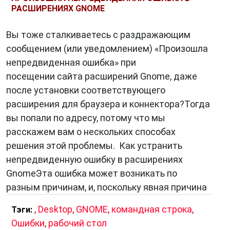
РАСШИРЕНИЯХ GNOME
Предотвращение ошибок
. Предотвращение
ошибок заключается в принятии мер для
Вы тоже сталкиваетесь с раздражающим
снижения вероятности возникновения
сообщением (или уведомлением) «Произошла
ошибок.
непредвиденная ошибка» при
посещении сайта расширений Gnome, даже
после установки соответствующего
Заключение
расширения для браузера и коннектора?Тогда
Ошибки
являются неотъемлемой частью
вы попали по адресу, потому что мы
человеческой деятельности. Важно понимать
расскажем вам о нескольких способах
природу ошибок, их причины и последствия,
решения этой проблемы. Как устранить
чтобы эффективно их обнаруживать и
непредвиденную ошибку в расширениях
устранять.
GnomeЭта ошибка может возникать по
разным причинам, и, поскольку явная причина
,
Desktop
,
GNOME
,
командная строка
,
Тэги:
Ошибки
,
рабочий стол