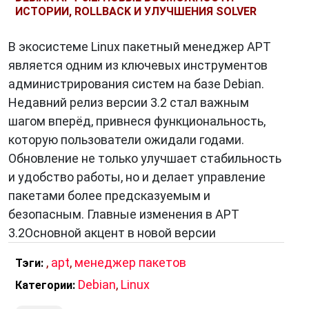
указанный пакет.
ИСТОРИИ, ROLLBACK И УЛУЧШЕНИЯ SOLVER
apt remove <имя_пакета>:
Удаляет
указанный пакет.
В экосистеме Linux пакетный менеджер APT
apt purge <имя_пакета>:
Удаляет пакет и
является одним из ключевых инструментов
все связанные с ним конфигурационные
администрирования систем на базе Debian.
файлы.
Недавний релиз версии 3.2 стал важным
apt search <ключевое_слово>:
Поиск
шагом вперёд, привнеся функциональность,
пакетов по ключевому слову.
которую пользователи ожидали годами.
apt cache search <ключевое_слово>:
Поиск
Обновление не только улучшает стабильность
пакетов в кэше.
и удобство работы, но и делает управление
пакетами более предсказуемым и
безопасным. Главные изменения в APT
Почему APT так популярен?
3.2Основной акцент в новой версии
Простота использования:
APT
,
apt
,
менеджер пакетов
Тэги:
предоставляет интуитивно понятный
интерфейс командной строки.
Debian
,
Linux
Категории:
Автоматическое разрешение