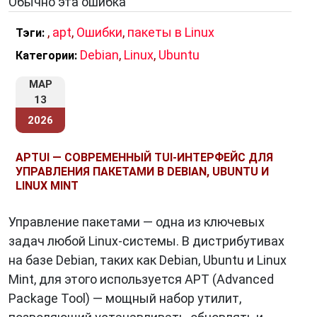
Обычно эта ошибка
различные типы источников пакетов,
включая HTTP, FTP и локальные каталоги.
,
apt
,
Ошибки
,
пакеты в Linux
Тэги:
Ключи подписи:
APT может проверять
Debian
,
Linux
,
Ubuntu
Категории:
подписи пакетов, чтобы убедиться в их
целостности.
МАР
Виртуальные пакеты:
13
Виртуальные пакеты
позволяют устанавливать группы пакетов
2026
одновременно.
APTUI — СОВРЕМЕННЫЙ TUI-ИНТЕРФЕЙС ДЛЯ
Пакетные списки:
Пакетные списки
УПРАВЛЕНИЯ ПАКЕТАМИ В DEBIAN, UBUNTU И
позволяют управлять группами пакетов.
LINUX MINT
Управление пакетами — одна из ключевых
Заключение
задач любой Linux-системы. В дистрибутивах
APT
– это неотъемлемая часть экосистемы
на базе Debian, таких как Debian, Ubuntu и Linux
Linux, которая значительно упрощает
Mint, для этого используется APT (Advanced
управление программным обеспечением.
Package Tool) — мощный набор утилит,
Благодаря своей надежности, гибкости и