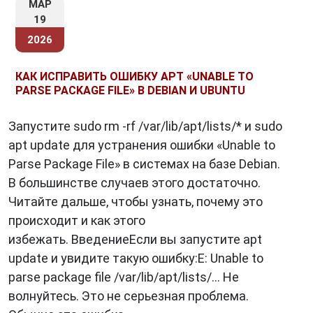
МАР
зависимостей:
APT избавляет
19
пользователей от необходимости вручную
2026
устанавливать все необходимые библиотеки
и зависимости.
КАК ИСПРАВИТЬ ОШИБКУ APT «UNABLE TO
Безопасность:
APT загружает пакеты
PARSE PACKAGE FILE» В DEBIAN И UBUNTU
только из доверенных репозиториев, что
минимизирует риск установки вредоносного
Запустите sudo rm -rf /var/lib/apt/lists/* и sudo
ПО.
apt update для устранения ошибки «Unable to
Гибкость:
APT позволяет настраивать
Parse Package File» в системах на базе Debian.
источники пакетов, что дает пользователям
В большинстве случаев этого достаточно.
большую свободу в выборе программного
Читайте дальше, чтобы узнать, почему это
обеспечения.
происходит и как этого
избежать. ВведениеЕсли вы запустите apt
update и увидите такую ошибку:E: Unable to
Расширенные возможности APT
parse package file /var/lib/apt/lists/... Не
волнуйтесь. Это не серьезная проблема.
Источники пакетов:
APT поддерживает