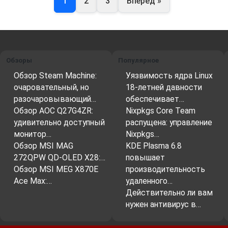
1
2
3
Вперёд »
Обзоры
Популярное
Обзор Steam Machine:
Уязвимость ядра Linux
очаровательный, но
18-летней давности
разочаровывающий…
обеспечивает…
Обзор AOC Q27G4ZR:
Nixpkgs Core Team
удивительно доступный
распущена: управление
монитор…
Nixpkgs…
Обзор MSI MAG
KDE Plasma 6.8
272QPW QD-OLED X28:…
повышает
Обзор MSI MEG X870E
производительность
Ace Max:…
удаленного…
Действительно ли вам
нужен антивирус в…