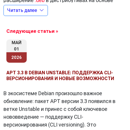
расширение
.deb
в дистрибутивах на основе
Debian.
Читать далее
Следующие статьи »
Как работает APT?
APT использует понятие репозиториев.
МАЙ
01
Репозиторий – это хранилище пакетов, откуда
2026
система может загружать и устанавливать
программное обеспечение. Когда вы
APT 3.3 В DEBIAN UNSTABLE: ПОДДЕРЖКА CLI-
используете APT для установки пакета, он:
ВЕРСИОНИРОВАНИЯ И НОВЫЕ ВОЗМОЖНОСТИ
Проверяет доступные репозитории:
APT
В экосистеме Debian произошло важное
ищет пакет в списках репозиториев,
обновление: пакет APT версии 3.3 появился в
которые настроены в вашей системе.
ветке Unstable и принес с собой ключевое
Загружает пакет:
Если пакет найден, APT
нововведение — поддержку CLI-
загружает его с сервера репозитория.
версионирования (CLI versioning). Это
Устанавливает пакет:
APT распаковывает