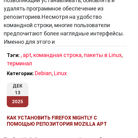
позволяющий устанавливать, обновлять и
простоте использования, APT стал
удалять программное обеспечение из
стандартом де-факто для дистрибутивов на
репозиториев.Несмотря на удобство
основе Debian. Понимание принципов работы
командной строки, многие пользователи
APT позволит вам более эффективно
предпочитают более наглядные интерфейсы.
использовать вашу систему Linux.
Именно для этого и
,
apt
,
командная строка
,
пакеты в Linux
,
Тэги:
терминал
Дополнительные ресурсы:
Debian
,
Linux
Категории:
Официальная документация Debian:
ДЕК
[
ссылка на документацию apt в debian
]
13
Руководство по Ubuntu:
[
ссылка на
2025
руководство по apt в ubuntu
]
КАК УСТАНОВИТЬ FIREFOX NIGHTLY С
ПОМОЩЬЮ РЕПОЗИТОРИЯ MOZILLA APT