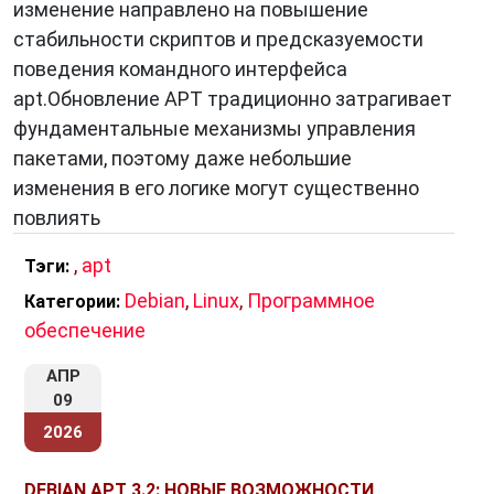
изменение направлено на повышение
пакет и устанавливает его файлы в
стабильности скриптов и предсказуемости
соответствующие каталоги.
поведения командного интерфейса
Решает зависимости:
APT автоматически
apt.Обновление APT традиционно затрагивает
разрешает зависимости между пакетами.
фундаментальные механизмы управления
Например, если пакет A зависит от пакета B,
пакетами, поэтому даже небольшие
APT установит пакет B вместе с пакетом A.
изменения в его логике могут существенно
повлиять
Основные команды APT
,
apt
Тэги:
apt update:
Обновляет информацию о
Debian
,
Linux
,
Программное
Категории:
доступных пакетах в репозиториях. Это
обеспечение
важно делать перед установкой новых
пакетов или обновлением существующих.
АПР
09
apt upgrade:
Обновляет все установленные
2026
пакеты до последних доступных версий.
apt install <имя_пакета>:
Устанавливает
DEBIAN APT 3.2: НОВЫЕ ВОЗМОЖНОСТИ