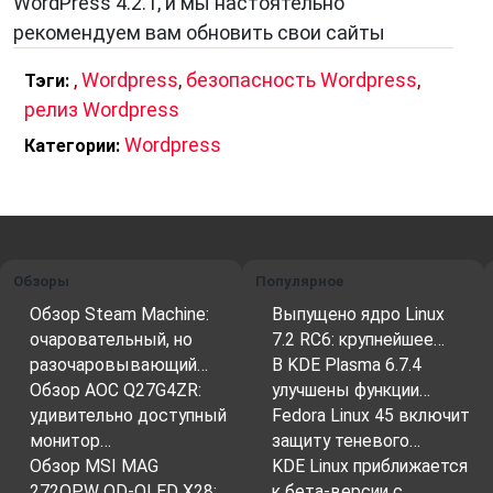
WordPress 4.2.1, и мы настоятельно
рекомендуем вам обновить свои сайты
,
Wordpress
,
безопасность Wordpress
,
Тэги:
релиз Wordpress
Wordpress
Категории:
Обзоры
Популярное
Обзор Steam Machine:
Выпущено ядро Linux
очаровательный, но
7.2 RC6: крупнейшее…
разочаровывающий…
В KDE Plasma 6.7.4
Обзор AOC Q27G4ZR:
улучшены функции…
удивительно доступный
Fedora Linux 45 включит
монитор…
защиту теневого…
Обзор MSI MAG
KDE Linux приближается
272QPW QD-OLED X28:…
к бета-версии с…