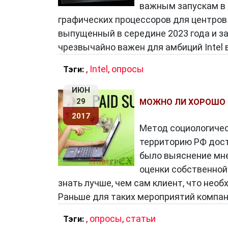
важным запускам в 
графических процессоров для центров о
выпущенный в середине 2023 года и з
чрезвычайно важен для амбиций Intel 
,
Intel
,
опросы
Тэги:
ИЮН
29
МОЖНО ЛИ ХОРОШО 
2017
Метод социологичес
территорию РФ дост
было выяснение мне
оценки собственной
знать лучше, чем сам клиент, что нео
Раньше для таких мероприятий компан
,
опросы
,
статьи
Тэги: