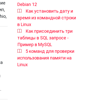
ние
Debian 12
ип,
Как установить дату и
io,
время из командной строки
в Linux
Как присоединить три
таблицы в SQL запросе -
Пример в MySQL
5 команд для проверки
использования памяти на
на
Linux
й
.