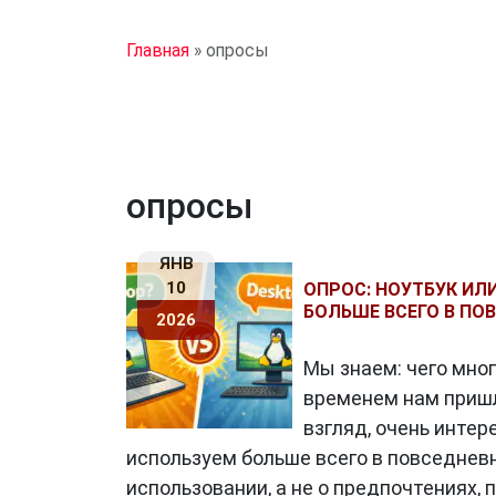
Главная
»
опросы
опросы
ЯНВ
10
ОПРОС: НОУТБУК ИЛ
БОЛЬШЕ ВСЕГО В ПО
2026
Мы знаем: чего мног
временем нам пришло
взгляд, очень инте
используем больше всего в повседне
использовании, а не о предпочтениях, 