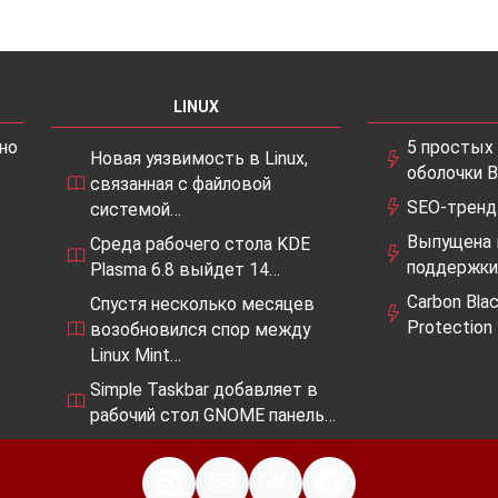
LINUX
но
5 простых 
Новая уязвимость в Linux,
оболочки B
связанная с файловой
SEO-тренд
системой…
Выпущена 
Среда рабочего стола KDE
поддержки
Plasma 6.8 выйдет 14…
Carbon Bla
Спустя несколько месяцев
Protection
возобновился спор между
Linux Mint…
Simple Taskbar добавляет в
рабочий стол GNOME панель…