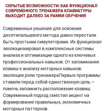
Мембранные клавиши используются в
СКРЫТЫЕ ВОЗМОЖНОСТИ: КАК ФУНКЦИОНАЛ
большинстве стандартных клавиатур и
СОВРЕМЕННОГО ТРЕНАЖЕРА КЛАВИАТУРЫ
представляют собой нажатие клавиши на
ВЫХОДИТ ДАЛЕКО ЗА РАМКИ ОБУЧЕНИЯ
резиновую мембрану. Механические клавиши,
с другой стороны, имеют собственные
Современные решения для освоения
механизмы для каждой клавиши и часто
десятипальцевого метода давно перестали
предпочитаются геймерами и энтузиастами
быть простыми симуляторами. Их функционал
клавиатур.
эволюционировал в комплексные системы
анализа и оптимизации одного из ключевых
профессиональных навыков. От запоминания
Принцип Работы
клавиш к анализу моторных навыков:
эволюция роли тренажераПервые программы
Принцип работы
клавиатуры
заключается в
ставили перед собой единственную цель —
том, что при нажатии на клавишу происходит
помочь запомнить расположение клавиш.
электрический контакт, который передает
Современный подход сместил акцент на
информацию компьютеру. В зависимости от
формирование правильных, экономичных
того, какая клавиша была нажата, компьютер
моторных паттернов.