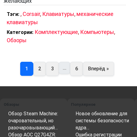
желающих
,
Corsair
,
Клавиатуры
,
механические
Тэги:
клавиатуры
Комплектующие
,
Компьютеры
,
Категории:
Обзоры
...
1
2
3
6
Вперёд »
Обзоры
Популярное
Обзор Steam Machine:
Новое обновление для
очаровательный, но
системы безопасности
разочаровывающий…
ядра…
Обзор AOC Q27G4ZR:
Ошибка регистрации