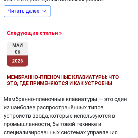
устройств была «пишущая машинка»,
Читать далее
изобретенная Кристофером Шолесом в 1868
году. Она позволяла печатать текст, нажимая
на клавиши, похожие на те, что мы используем
Следующие статьи »
сегодня.
МАЙ
06
С развитием технологии и появлением
2026
первых компьютеров, клавиатуры стали
неотъемлемой частью пользовательского
МЕМБРАННО-ПЛЕНОЧНЫЕ КЛАВИАТУРЫ: ЧТО
интерфейса. Первые компьютерные
ЭТО, ГДЕ ПРИМЕНЯЮТСЯ И КАК УСТРОЕНЫ
клавиатуры имели механические клавиши и
были довольно громоздкими. С течением
Мембранно-пленочные клавиатуры — это один
времени они стали более компактными и
из наиболее распространённых типов
удобными в использовании, что
устройств ввода, которые используются в
способствовало их распространению.
промышленности, бытовой технике и
специализированных системах управления.