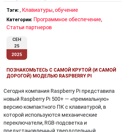
интерпретирует эту информацию и выполняет
соответствующее действие.
,
Клавиатуры
,
обучение
Тэги:
Программное обеспечение
,
Категории:
Мембранные клавиши работают следующим
Статьи партнеров
образом: когда клавиша нажимается, верхняя
часть клавиши сжимает мембрану, создавая
СЕН
электрический контакт между двумя слоями.
25
Это событие регистрируется
2025
микроконтроллером внутри клавиатуры,
который затем отправляет информацию о
ПОЗНАКОМЬТЕСЬ С САМОЙ КРУТОЙ (И САМОЙ
ДОРОГОЙ) МОДЕЛЬЮ RASPBERRY PI
нажатой клавише на компьютер.
Механические клавиши, с другой стороны,
Сегодня компания Raspberry Pi представила
имеют механический механизм под каждой
новый Raspberry Pi 500+ — «премиальную»
клавишей. При нажатии клавиша активирует
версию компактного ПК с клавиатурой, в
механический переключатель, что также
которой используются механические
регистрируется и передается компьютеру.
переключатели, RGB-подсветка и
предустановленный твердотельный