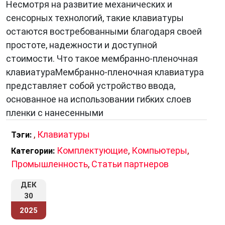
Несмотря на развитие механических и
Строение Клавиатуры
сенсорных технологий, такие клавиатуры
Современная
клавиатура
состоит из ряда
остаются востребованными благодаря своей
клавиш, расположенных на плоской
простоте, надежности и доступной
поверхности. Каждая клавиша представляет
стоимости. Что такое мембранно-пленочная
собой небольшую механическую кнопку,
клавиатураМембранно-пленочная клавиатура
которая может быть нажата для ввода
представляет собой устройство ввода,
символа или команды. Клавиши обычно
основанное на использовании гибких слоев
разделены на различные секции, такие как
пленки с нанесенными
алфавит, цифры, функциональные клавиши и
,
Клавиатуры
Тэги:
специальные клавиши, такие как «Enter»,
Комплектующие
,
Компьютеры
,
Категории:
«Shift» и «Ctrl».
Промышленность
,
Статьи партнеров
Современные клавиши могут быть
ДЕК
выполнены в нескольких вариантах. Самые
30
распространенные типы клавиш включают в
2025
себя мембранные и механические.