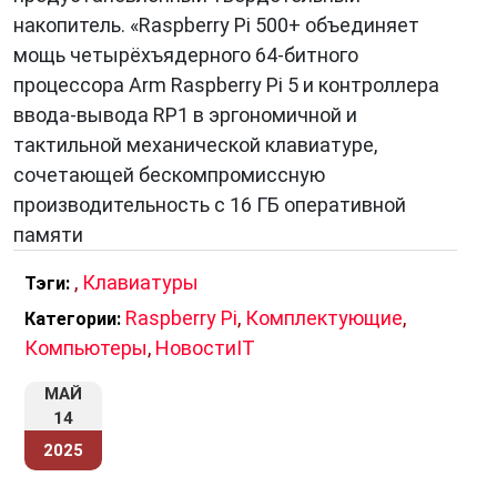
накопитель. «Raspberry Pi 500+ объединяет
Эволюция Клавиатур
мощь четырёхъядерного 64-битного
процессора Arm Raspberry Pi 5 и контроллера
С течением времени
клавиатуры
претерпели
ввода-вывода RP1 в эргономичной и
значительные изменения. В начале своего
тактильной механической клавиатуре,
существования они были довольно крупными
сочетающей бескомпромиссную
и громоздкими устройствами. Однако с
производительность с 16 ГБ оперативной
развитием компьютеров и миниатюризацией
памяти
электроники, клавиатуры стали гораздо
компактнее и эргономичнее.
,
Клавиатуры
Тэги:
С появлением сенсорных экранов и других
Raspberry Pi
,
Комплектующие
,
Категории:
способов ввода информации, многие
Компьютеры
,
НовостиIT
предрекали конец клавиатур. Однако они
МАЙ
остаются неотъемлемой частью компьютеров
14
и многих других устройств. Более того,
2025
клавиатуры продолжают эволюционировать.