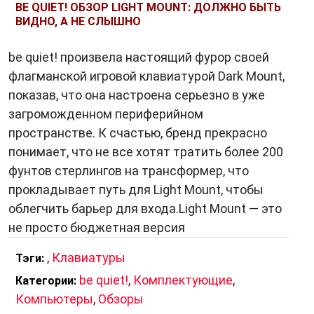
BE QUIET! ОБЗОР LIGHT MOUNT: ДОЛЖНО БЫТЬ
Современные
клавиатуры
часто имеют
ВИДНО, А НЕ СЛЫШНО
дополнительные функции, такие как
подсветка, мультимедийные клавиши и даже
be quiet! произвела настоящий фурор своей
встроенные сенсорные панели. Некоторые
флагманской игровой клавиатурой Dark Mount,
клавиатуры даже оборудованы макросами,
показав, что она настроена серьезно в уже
которые позволяют пользователю
загроможденном периферийном
записывать и воспроизводить
пространстве. К счастью, бренд прекрасно
последовательности действий одной
понимает, что не все хотят тратить более 200
клавишей.
фунтов стерлингов на трансформер, что
прокладывает путь для Light Mount, чтобы
облегчить барьер для входа.Light Mount — это
Роль Клавиатуры в Современном Мире
не просто бюджетная версия
Клавиатуры играют важную роль в
,
Клавиатуры
Тэги:
современном мире. Они используются
be quiet!
,
Комплектующие
,
Категории:
повсеместно – от офисных компьютеров до
Компьютеры
,
Обзоры
ноутбуков, смартфонов и игровых консолей.