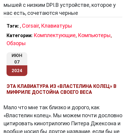
мышей с низким DPI.В устройстве, которое у
интерфейсы становятся все более
нас есть, сочетаются черные
популярными, но клавиатуры всегда будут
иметь свое место в мире электроники и
,
Corsair
,
Клавиатуры
Тэги:
информационных технологий.
Комплектующие
,
Компьютеры
,
Категории:
Обзоры
Итак,
клавиатура
– это не просто набор
ИЮН
клавиш на вашем столе. Это устройство,
07
которое позволяет нам взаимодействовать с
2024
компьютерами и другими устройствами,
вводить информацию, управлять
ЭТА КЛАВИАТУРА ИЗ «ВЛАСТЕЛИНА КОЛЕЦ» В
МИФРИЛЕ ДОСТОЙНА СВОЕГО ВЕСА
приложениями и многим другим. Ее история,
структура и роль в современном мире делают
Мало что мне так близко и дорого, как
ее важным элементом технологической
«Властелин колец». Мы можем почти дословно
инфраструктуры, без которого сегодняшний
цитировать кинотрилогию Питера Джексона и
мир был бы немыслим.
вообще носил бы другое название, если бы не