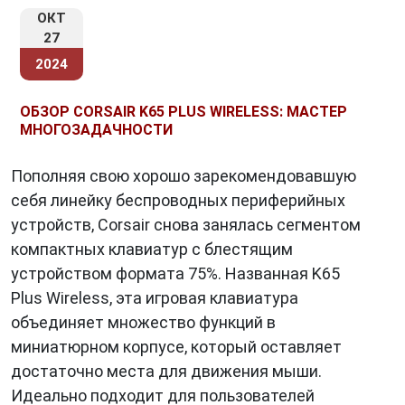
Они являются не только инструментом для
ОКТ
ввода текста, но и средством управления
27
множеством функций и приложений.
2024
Клавиатуры
также играют важную роль в
ОБЗОР CORSAIR K65 PLUS WIRELESS: МАСТЕР
области компьютерных игр. Геймеры
МНОГОЗАДАЧНОСТИ
используют специализированные игровые
клавиатуры с механическими клавишами и
Пополняя свою хорошо зарекомендовавшую
множеством дополнительных функций для
себя линейку беспроводных периферийных
улучшения своей производительности в играх.
устройств, Corsair снова занялась сегментом
компактных клавиатур с блестящим
устройством формата 75%. Названная K65
Будущее Клавиатур
Plus Wireless, эта игровая клавиатура
объединяет множество функций в
С развитием технологий и появлением новых
миниатюрном корпусе, который оставляет
способов ввода информации, будущее
достаточно места для движения мыши.
клавиатур
также может измениться.
Идеально подходит для пользователей
Голосовые команды, жесты и другие