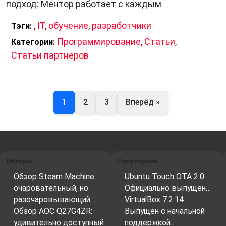
подход: Ментор работает с каждым
,
IT
,
обучение
,
разработчики
Тэги:
Программирование
,
Статьи
,
Категории:
Статьи партнеров
1
2
3
Вперёд »
Обзоры
Популярное
Обзор Steam Machine:
Ubuntu Touch OTA 2.0
очаровательный, но
Официально выпущен…
разочаровывающий…
VirtualBox 7.2.14
Обзор AOC Q27G4ZR:
Выпущен с начальной
удивительно доступный
поддержкой…