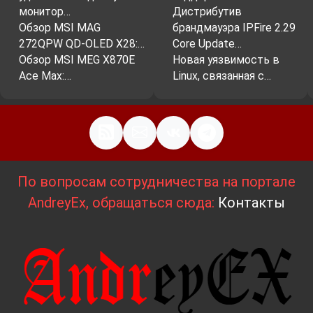
монитор…
Дистрибутив
Обзор MSI MAG
брандмауэра IPFire 2.29
272QPW QD-OLED X28:…
Core Update…
Обзор MSI MEG X870E
Новая уязвимость в
Ace Max:…
Linux, связанная с…
По вопросам сотрудничества на портале
AndreyEx, обращаться сюда:
Контакты