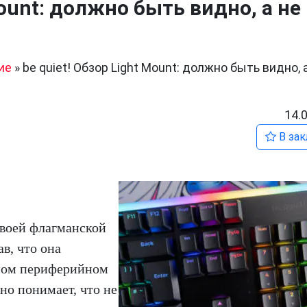
Mount: должно быть видно, а не
ие
»
be quiet! Обзор Light Mount: должно быть видно, 
14.
В зак
своей флагманской
в, что она
нном периферийном
но понимает, что не