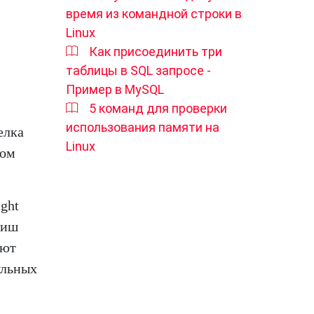
время из командной строки в
Linux
Как присоединить три
таблицы в SQL запросе -
Пример в MySQL
5 команд для проверки
использования памяти на
елка
Linux
том
ght
виш
ают
ульных