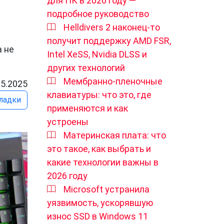
для ПК в 2026 году —
подробное руководство
Helldivers 2 наконец-то
получит поддержку AMD FSR,
а не
Intel XeSS, Nvidia DLSS и
других технологий
Мембранно-пленочные
05.2025
клавиатуры: что это, где
ладки
применяются и как
устроены
Материнская плата: что
это такое, как выбрать и
какие технологии важны в
2026 году
Microsoft устранила
уязвимость, ускорявшую
износ SSD в Windows 11