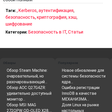
,
Kerberos
,
аутентификация
,
Тэги:
безопасность
,
криптография
,
хэш
,
шифрование
Безопасность в IT
,
Статьи
Категории:
Обзоры
Популярное
Обзор Steam Machine:
Новое обновление для
очаровательный, но
системы безопасности
разочаровывающий…
ядра…
Обзор AOC Q27G4ZR:
Ошибка регистрации
удивительно доступный
InnoDB в качестве
монитор…
МЕХАНИЗМА…
Обзор MSI MAG
Доля Linux на рынке
272QPW QD-OLED X28:…
настольных