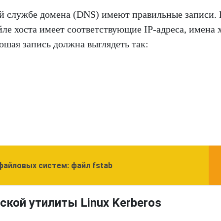
вой службе домена (DNS) имеют правильные записи.
йле хоста имеет соответствующие IP-адреса, имена 
шая запись должна выглядеть так:
айловых систем: файл fstab
ской утилиты Linux Kerberos