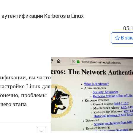
аутентификации Kerberos в Linux
05.
В зак
тификации, вы часто
настройке Linux для
Конечно, проблемы
шего этапа