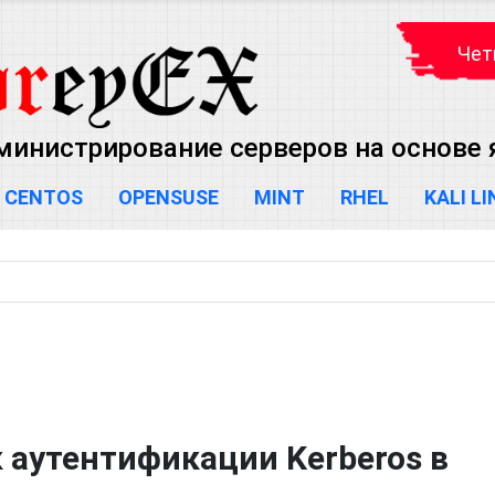
Чет
министрирование серверов на основе яд
CENTOS
OPENSUSE
MINT
RHEL
KALI L
 аутентификации Kerberos в