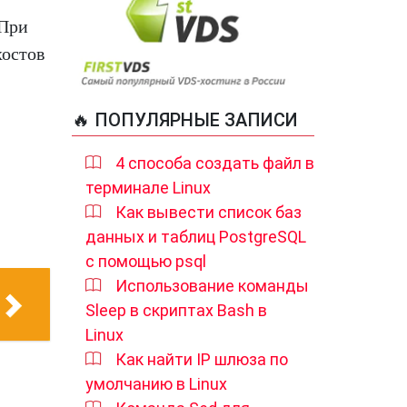
 При
хостов
🔥 ПОПУЛЯРНЫЕ ЗАПИСИ
4 способа создать файл в
терминале Linux
Как вывести список баз
данных и таблиц PostgreSQL
с помощью psql
Использование команды
Sleep в скриптах Bash в
Linux
Как найти IP шлюза по
умолчанию в Linux