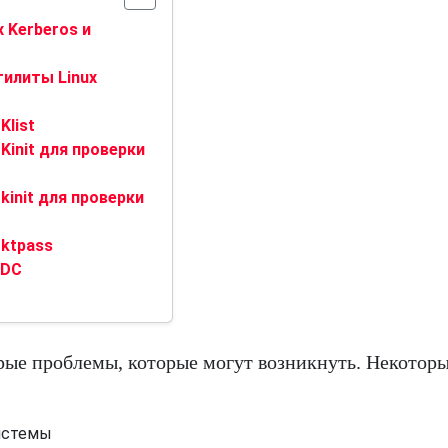
 Kerberos и
тилиты Linux
Klist
init для проверки
init для проверки
 ktpass
KDC
рые проблемы, которые могут возникнуть. Некоторы
истемы