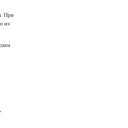
я. При
ю из
рана
,