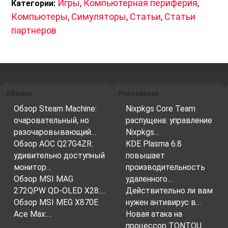
Игры
,
Компьютерная периферия
,
Категории:
Компьютеры
,
Симуляторы
,
Статьи
,
Статьи
партнеров
Обзоры
Популярное
Обзор Steam Machine:
Nixpkgs Core Team
очаровательный, но
распущена: управление
разочаровывающий…
Nixpkgs…
Обзор AOC Q27G4ZR:
KDE Plasma 6.8
удивительно доступный
повышает
монитор…
производительность
Обзор MSI MAG
удаленного…
272QPW QD-OLED X28:…
Действительно ли вам
Обзор MSI MEG X870E
нужен антивирус в…
Ace Max:…
Новая атака на
процессор TONTOU