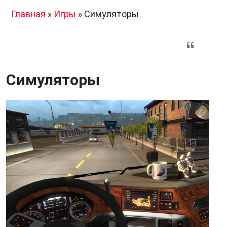
Главная
»
Игры
»
Симуляторы
Симуляторы