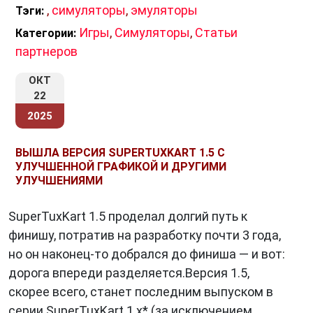
социальные взаимодействия, отношения
,
симуляторы
,
эмуляторы
Тэги:
между людьми.
Игры
,
Симуляторы
,
Статьи
Категории:
партнеров
Популярные примеры игр-симуляторов
ОКТ
22
The Sims:
Позволяет создать собственный
2025
виртуальный мир и управлять жизнью своих
персонажей.
ВЫШЛА ВЕРСИЯ SUPERTUXKART 1.5 С
Euro Truck Simulator 2:
Симулятор
УЛУЧШЕННОЙ ГРАФИКОЙ И ДРУГИМИ
дальнобойщика, где игрок может
УЛУЧШЕНИЯМИ
путешествовать по Европе, перевозить
грузы и развивать свою компанию.
SuperTuxKart 1.5 проделал долгий путь к
Microsoft Flight Simulator:
Один из самых
финишу, потратив на разработку почти 3 года,
реалистичных симуляторов полета,
но он наконец-то добрался до финиша — и вот:
позволяющий пилотировать различные
дорога впереди разделяется.Версия 1.5,
самолеты в разных уголках мира.
скорее всего, станет последним выпуском в
Cities: Skylines:
Симулятор
серии SuperTuxKart 1.x* (за исключением