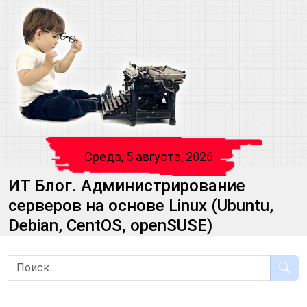
Среда, 5 августа, 2026
ИТ Блог. Администрирование
серверов на основе Linux (Ubuntu,
Debian, CentOS, openSUSE)