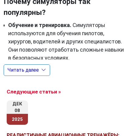
Почему симуляторы так
популярны?
Обучение и тренировка.
Симуляторы
используются для обучения пилотов,
хирургов, водителей и других специалистов.
Они позволяют отработать сложные навыки
в безопасных условиях.
Исследование и анализ.
Симуляторы
Читать далее
применяются для моделирования
различных процессов, таких как экономика,
экология, социальные взаимодействия. Это
Следующие статьи »
позволяет ученым и исследователям
ДЕК
изучать сложные системы и делать
08
прогнозы.
2025
Развлечение.
Симуляторы предлагают
уникальный игровой опыт, позволяя игрокам
РЕАЛИСТИЧНЫЕ АВИАЦИОННЫЕ ТРЕНАЖЁРЫ: