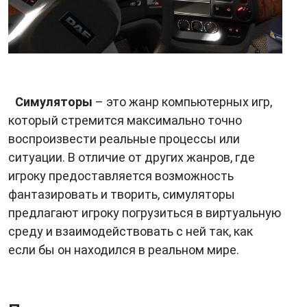
Симуляторы
– это жанр компьютерных игр,
который стремится максимально точно
воспроизвести реальные процессы или
ситуации. В отличие от других жанров, где
игроку предоставляется возможность
фантазировать и творить, симуляторы
предлагают игроку погрузиться в виртуальную
среду и взаимодействовать с ней так, как
если бы он находился в реальном мире.