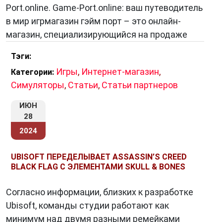
Port.online. Game-Port.online: ваш путеводитель
в мир игрмагазин гэйм порт – это онлайн-
магазин, специализирующийся на продаже
Тэги:
Игры
,
Интернет-магазин
,
Категории:
Симуляторы
,
Статьи
,
Статьи партнеров
ИЮН
28
2024
UBISOFT ПЕРЕДЕЛЫВАЕТ ASSASSIN’S CREED
BLACK FLAG С ЭЛЕМЕНТАМИ SKULL & BONES
Согласно информации, близких к разработке
Ubisoft, команды студии работают как
минимум над двумя разными ремейками