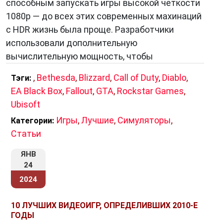
способным запускать игры высокой четкости
1080p — до всех этих современных махинаций
с HDR жизнь была проще. Разработчики
использовали дополнительную
вычислительную мощность, чтобы
,
Bethesda
,
Blizzard
,
Call of Duty
,
Diablo
,
Тэги:
EA Black Box
,
Fallout
,
GTA
,
Rockstar Games
,
Ubisoft
Игры
,
Лучшие
,
Симуляторы
,
Категории:
Статьи
ЯНВ
24
2024
10 ЛУЧШИХ ВИДЕОИГР, ОПРЕДЕЛИВШИХ 2010-Е
ГОДЫ