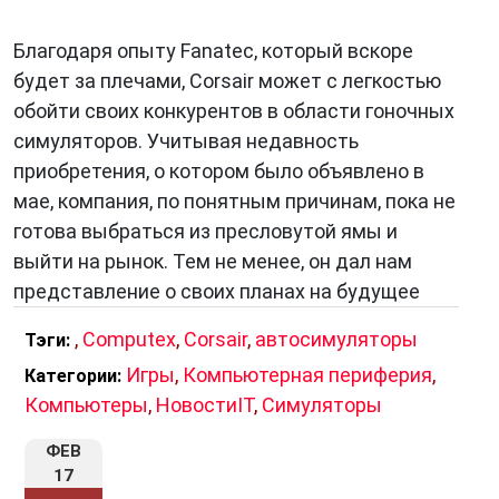
Благодаря опыту Fanatec, который вскоре
будет за плечами, Corsair может с легкостью
обойти своих конкурентов в области гоночных
симуляторов. Учитывая недавность
приобретения, о котором было объявлено в
мае, компания, по понятным причинам, пока не
готова выбраться из пресловутой ямы и
выйти на рынок. Тем не менее, он дал нам
представление о своих планах на будущее
,
Computex
,
Corsair
,
автосимуляторы
Тэги:
Игры
,
Компьютерная периферия
,
Категории:
Компьютеры
,
НовостиIT
,
Симуляторы
ФЕВ
17