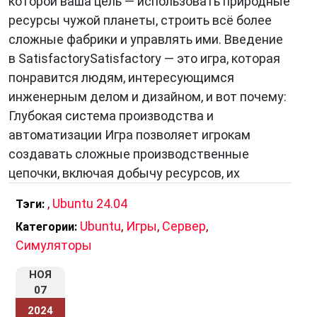
которой ваша цель — использовать природные
мир.
ресурсы чужой планеты, строить всё более
сложные фабрики и управлять ими. Введение
в SatisfactorySatisfactory — это игра, которая
В заключение,
игры-симуляторы – это не
понравится людям, интересующимся
просто развлечение, это мощный инструмент
инженерным делом и дизайном, и вот почему:
для обучения, исследования и творчества.
Глубокая система производства и
Они предлагают уникальный игровой опыт,
автоматизации Игра позволяет игрокам
который позволяет игрокам погрузиться в
создавать сложные производственные
виртуальную реальность и
цепочки, включая добычу ресурсов, их
взаимодействовать с ней так, как если бы они
находились в реальном мире.
,
Ubuntu 24.04
Тэги:
Ubuntu
,
Игры
,
Сервер
,
Категории:
Симуляторы
НОЯ
07
2024