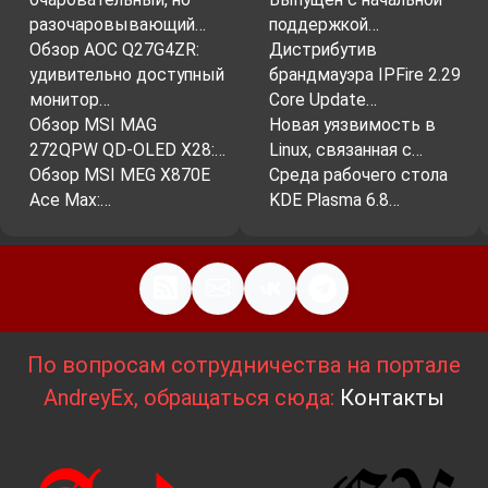
разочаровывающий…
поддержкой…
Обзор AOC Q27G4ZR:
Дистрибутив
удивительно доступный
брандмауэра IPFire 2.29
монитор…
Core Update…
Обзор MSI MAG
Новая уязвимость в
272QPW QD-OLED X28:…
Linux, связанная с…
Обзор MSI MEG X870E
Среда рабочего стола
Ace Max:…
KDE Plasma 6.8…
По вопросам сотрудничества на портале
AndreyEx, обращаться сюда:
Контакты