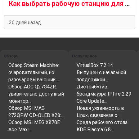
Как выбрать рабочую станцию для локальных нейросетей и 3D-задач
36 дней назад
Обзоры
Популярное
Обзор Steam Machine:
VirtualBox 7.2.14
очаровательный, но
Выпущен с начальной
разочаровывающий…
поддержкой…
Обзор AOC Q27G4ZR:
Дистрибутив
удивительно доступный
брандмауэра IPFire 2.29
монитор…
Core Update…
Обзор MSI MAG
Новая уязвимость в
272QPW QD-OLED X28:…
Linux, связанная с…
Обзор MSI MEG X870E
Среда рабочего стола
Ace Max:…
KDE Plasma 6.8…