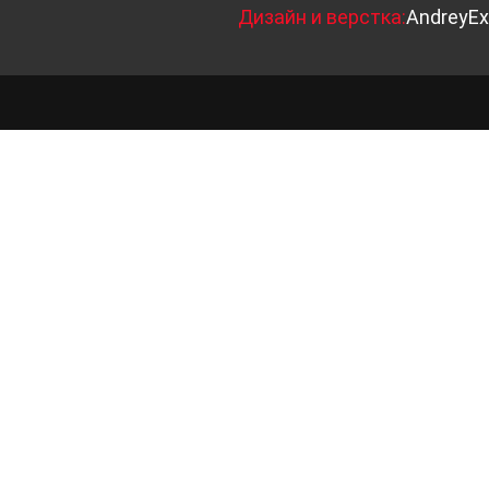
Д
изайн и верстка:
AndreyEx