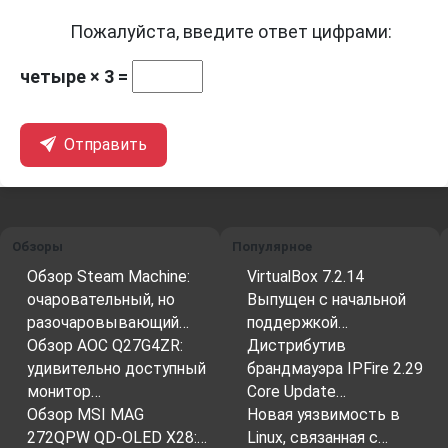
Пожалуйста, введите ответ цифрами:
четыре × 3 =
Отправить
Обзоры
Популярное
Обзор Steam Machine:
VirtualBox 7.2.14
очаровательный, но
Выпущен с начальной
разочаровывающий…
поддержкой…
Обзор AOC Q27G4ZR:
Дистрибутив
удивительно доступный
брандмауэра IPFire 2.29
монитор…
Core Update…
Обзор MSI MAG
Новая уязвимость в
272QPW QD-OLED X28:…
Linux, связанная с…