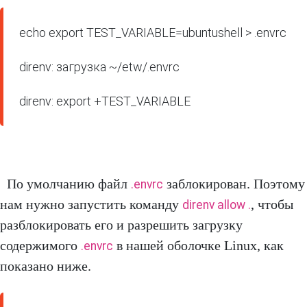
echo export TEST_VARIABLE=ubuntushell > .envrc

direnv: загрузка ~/etw/.envrc

direnv: export +TEST_VARIABLE
По умолчанию файл
заблокирован. Поэтому
.envrc
нам нужно запустить команду
, чтобы
direnv allow .
разблокировать его и разрешить загрузку
содержимого
в нашей оболочке Linux, как
.envrc
показано ниже.