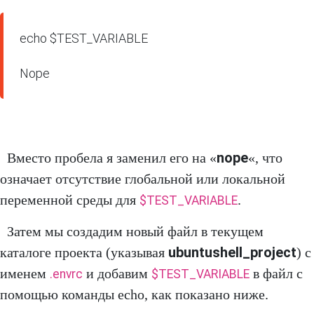
echo $TEST_VARIABLE

Nope
nope
Вместо пробела я заменил его на «
«, что
означает отсутствие глобальной или локальной
переменной среды для
.
$TEST_VARIABLE
Затем мы создадим новый файл в текущем
ubuntushell_project
каталоге проекта (указывая
) с
именем
и добавим
в файл с
.envrc
$TEST_VARIABLE
помощью команды echo, как показано ниже.