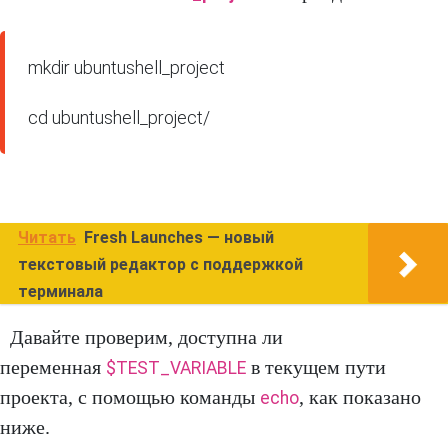
mkdir ubuntushell_project

cd ubuntushell_project/
Читать
Fresh Launches — новый
текстовый редактор с поддержкой
терминала
Давайте проверим, доступна ли
переменная
в текущем пути
$TEST_VARIABLE
проекта, с помощью команды
, как показано
echo
ниже.