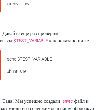
direnv allow .
Давайте ещё раз проверим
вывод
как показано ниже.
$TEST_VARIABLE
echo $TEST_VARIABLE

ubuntushell
Тада! Мы успешно создали
файл и
.envrc
загрузили его содержимое в нашу оболочку с