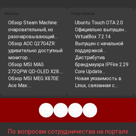
Обзоры
Популярное
Обзор Steam Machine:
Ubuntu Touch OTA 2.0
очаровательный, но
Официально выпущен…
разочаровывающий…
VirtualBox 7.2.14
Обзор AOC Q27G4ZR:
Выпущен с начальной
удивительно доступный
поддержкой…
монитор…
Дистрибутив
Обзор MSI MAG
брандмауэра IPFire 2.29
272QPW QD-OLED X28:…
Core Update…
Обзор MSI MEG X870E
Новая уязвимость в
Ace Max:…
Linux, связанная с…
По вопросам сотрудничества на портале