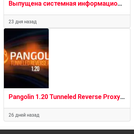
Выпущена системная информационная утилита Fastfetch 2.66 с улучшенной функцией обнаружения графических процессоров AMD
23 дня назад
Pangolin 1.20 Tunneled Reverse Proxy: добавлена новая программа запуска ресурсов
26 дней назад