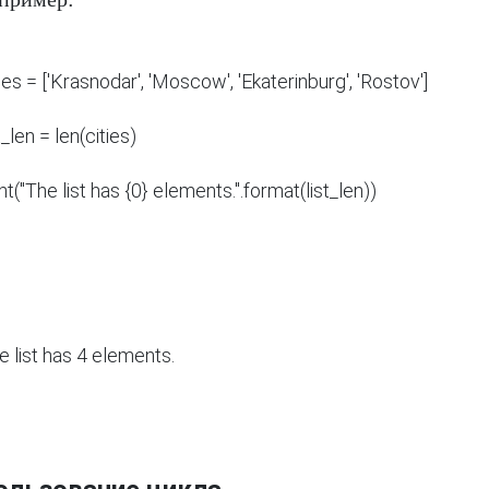
ties = ['Krasnodar', 'Moscow', 'Ekaterinburg', 'Rostov']

t_len = len(cities)
