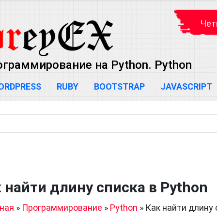
Чет
ограммирование на Python. Python
ORDPRESS
RUBY
BOOTSTRAP
JAVASCRIPT
 найти длину списка в Python
ная
»
Программирование
»
Python
»
Как найти длину 