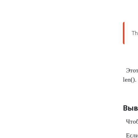
Этот
len().
Выв
Чтоб
Если