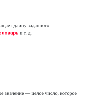
ращает длину заданного
словарь
и т. д.
е значение — целое число, которое