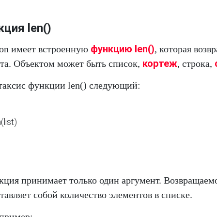
ция len()
функцию len()
hon имеет встроенную
, которая возв
кортеж
та. Объектом может быть список,
, строка,
аксис функции len() следующий:
ция принимает только один аргумент. Возвращаемо
тавляет собой количество элементов в списке.
пример: