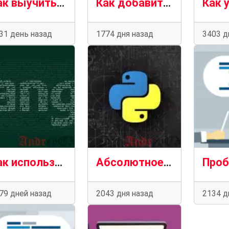
Как выучить Python (шаг за шагом) к 2021 году
Как добавить в начало списка в Python
31 день назад
1774 дня назад
3403 д
Как использовать Django Channel
Абсолютное значение в Python
79 дней назад
2043 дня назад
2134 д