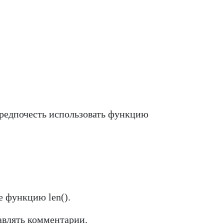
предпочесть использовать функцию
е функцию len().
тавлять комментарии.