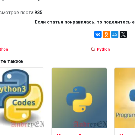
смотров поста:
935
Если статья понравилась, то поделитесь е
thon
Python
те также