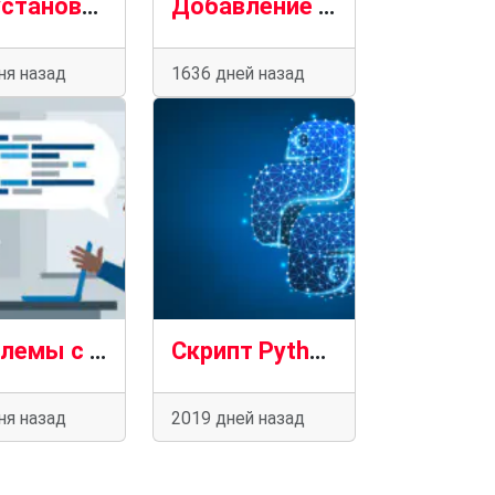
Как установить Python 3 на Debian 8
Добавление DataFrame в Pandas
ня назад
1636 дней назад
Проблемы с практикой Python. Приготовьтесь к следующему собеседованию. Шифр Цезаря. Часть 2
Скрипт Python для мониторинга сетевого подключения
ня назад
2019 дней назад