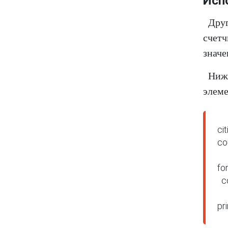
Исп
Друг
счетч
значе
Ниже
элеме
ci
co
for
  counter = counter + 1
