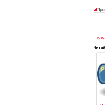
Про
Py
Читай