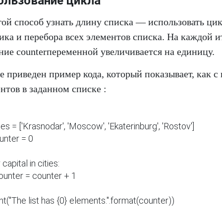
ользование цикла
ой способ узнать длину списка — использовать цикл
ика и перебора всех элементов списка. На каждой 
ние counterпеременной увеличивается на единицу.
 приведен пример кода, который показывает, как с
нтов в заданном списке :
ties = ['Krasnodar', 'Moscow', 'Ekaterinburg', 'Rostov']

unter = 0

 capital in cities:
