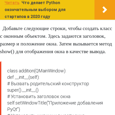
Читать
Что делает Python
окончательным выбором для
стартапов в 2020 году
Добавьте следующие строки, чтобы создать класс
с оконным объектом. Здесь задаются заголовок,
размер и положение окна. Затем вызывается метод
show() для отображения окна в качестве вывода.
class addition(QMainWindow):

def __init__(self):

# Вызвать родительский конструктор

super().__init__()

# Установить заголовок окна

self.setWindowTitle("Приложение добавления 
PyQt")
