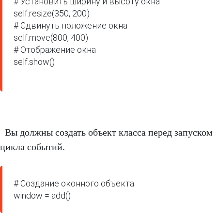
# Установить ширину и высоту окна

self.resize(350, 200)

# Сдвинуть положение окна

self.move(800, 400)

# Отображение окна

self.show()

Вы должны создать объект класса перед запуском
цикла событий.
# Создание оконного объекта

window = add()