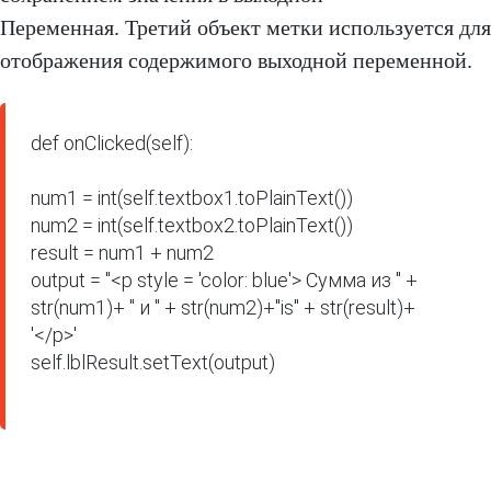
Переменная. Третий объект метки используется для
отображения содержимого выходной переменной.
def onClicked(self):

num1 = int(self.textbox1.toPlainText())

num2 = int(self.textbox2.toPlainText())

result = num1 + num2

output = "<p style = 'color: blue'> Сумма из " + 
str(num1)+ " и " + str(num2)+"is" + str(result)+ 
'</p>'

self.lblResult.setText(output)
