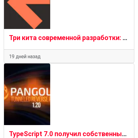
Три кита современной разработки: Python, JavaScript и SQL в экосистеме IT-проектов
19 дней назад
TypeScript 7.0 получил собственный компилятор на Go: что изменилось и почему это важно