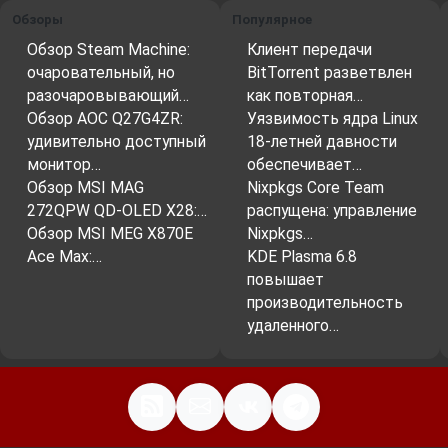
Обзоры
Популярное
Обзор Steam Machine:
Клиент передачи
очаровательный, но
BitTorrent разветвлен
разочаровывающий…
как повторная…
Обзор AOC Q27G4ZR:
Уязвимость ядра Linux
удивительно доступный
18-летней давности
монитор…
обеспечивает…
Обзор MSI MAG
Nixpkgs Core Team
272QPW QD-OLED X28:…
распущена: управление
Обзор MSI MEG X870E
Nixpkgs…
Ace Max:…
KDE Plasma 6.8
повышает
производительность
удаленного…