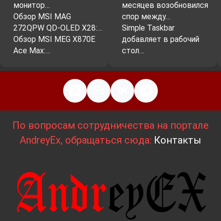
монитор…
месяцев возобновился
Обзор MSI MAG
спор между…
272QPW QD-OLED X28:…
Simple Taskbar
Обзор MSI MEG X870E
добавляет в рабочий
Ace Max:…
стол…
По вопросам сотрудничества на портале
AndreyEx, обращаться сюда:
Контакты