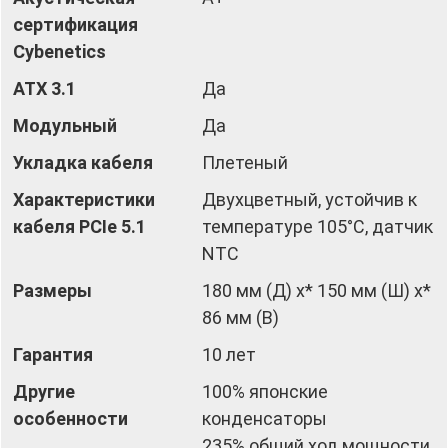
сертификация
Cybenetics
АТХ 3.1
Да
Модульный
Да
Укладка кабеля
Плетеный
Характеристики
Двухцветный, устойчив к
кабеля PCIe 5.1
температуре 105°C, датчик
NTC
Размеры
180 мм (Д) x* 150 мм (Ш) x*
86 мм (В)
Гарантия
10 лет
Другие
100% японские
особенности
конденсаторы
235% общий ход мощности