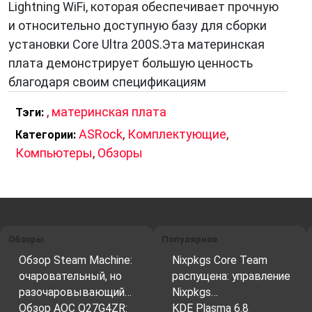
Lightning WiFi, которая обеспечивает прочную
и относительно доступную базу для сборки
установки Core Ultra 200S.Эта материнская
плата демонстрирует большую ценность
благодаря своим спецификациям
,
материнская плата
Тэги:
ASRock
,
Комплектующие
,
Категории:
Компьютеры
,
Обзоры
Обзоры
Популярное
Обзор Steam Machine:
Nixpkgs Core Team
очаровательный, но
распущена: управление
разочаровывающий…
Nixpkgs…
Обзор AOC Q27G4ZR:
KDE Plasma 6.8