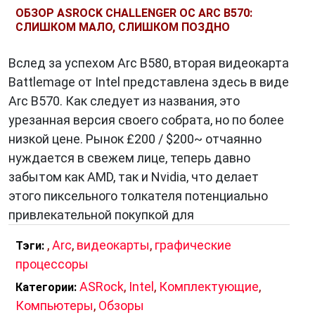
ОБЗОР ASROCK CHALLENGER OC ARC B570:
СЛИШКОМ МАЛО, СЛИШКОМ ПОЗДНО
Вслед за успехом Arc B580, вторая видеокарта
Battlemage от Intel представлена ​​здесь в виде
Arc B570. Как следует из названия, это
урезанная версия своего собрата, но по более
низкой цене. Рынок £200 / $200~ отчаянно
нуждается в свежем лице, теперь давно
забытом как AMD, так и Nvidia, что делает
этого пиксельного толкателя потенциально
привлекательной покупкой для
,
Arc
,
видеокарты
,
графические
Тэги:
процессоры
ASRock
,
Intel
,
Комплектующие
,
Категории:
Компьютеры
,
Обзоры