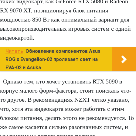
таких видеокарт, как GeForce RTX 5080 и Radeon
RX 9070 XT, позиционируя блок питания
мощностью 850 Вт как оптимальный вариант для
высокопроизводительных игровых систем с одной
видеокартой.
Читать
Обновление компонентов Asus
ROG x Evangelion-02 проливает свет на
EVA-02 и Asuka
Однако тем, кто хочет установить RTX 5090 в
корпус малого форм-фактора, стоит поискать что-
то другое. В рекомендациях NZXT четко указано,
что, хотя эта видеокарта может работать с этим
блоком питания, делать этого не рекомендуется. То
же самое касается сильно разогнанных систем, и
мы понимаем логику такого подхода.