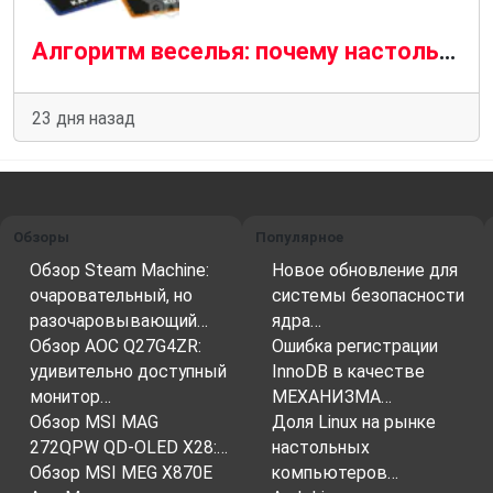
Алгоритм веселья: почему настольные игры и программирование — родственные души
23 дня назад
Обзоры
Популярное
Обзор Steam Machine:
Новое обновление для
очаровательный, но
системы безопасности
разочаровывающий…
ядра…
Обзор AOC Q27G4ZR:
Ошибка регистрации
удивительно доступный
InnoDB в качестве
монитор…
МЕХАНИЗМА…
Обзор MSI MAG
Доля Linux на рынке
272QPW QD-OLED X28:…
настольных
Обзор MSI MEG X870E
компьютеров…