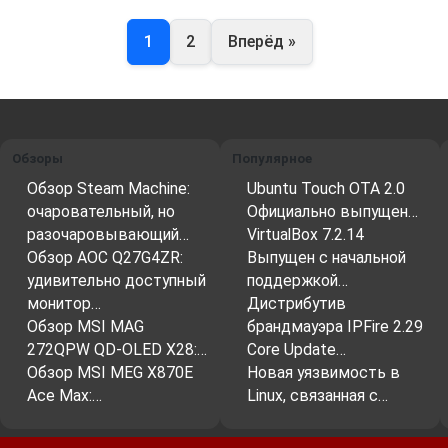
1
2
Вперёд »
Обзоры
Популярное
Обзор Steam Machine:
Ubuntu Touch OTA 2.0
очаровательный, но
Официально выпущен…
разочаровывающий…
VirtualBox 7.2.14
Обзор AOC Q27G4ZR:
Выпущен с начальной
удивительно доступный
поддержкой…
монитор…
Дистрибутив
Обзор MSI MAG
брандмауэра IPFire 2.29
272QPW QD-OLED X28:…
Core Update…
Обзор MSI MEG X870E
Новая уязвимость в
Ace Max:…
Linux, связанная с…